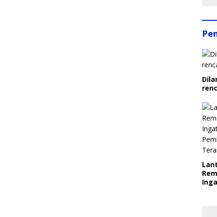
Pe
Dila
ren
Lant
Rem
Inga
Pem
Ter