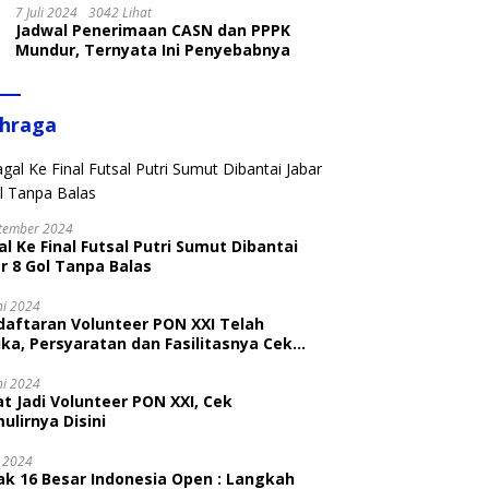
7 Juli 2024
3042 Lihat
Jadwal Penerimaan CASN dan PPPK
Mundur, Ternyata Ini Penyebabnya
ahraga
tember 2024
l Ke Final Futsal Putri Sumut Dibantai
r 8 Gol Tanpa Balas
ni 2024
daftaran Volunteer PON XXI Telah
ka, Persyaratan dan Fasilitasnya Cek
ni
ni 2024
t Jadi Volunteer PON XXI, Cek
ulirnya Disini
i 2024
ak 16 Besar Indonesia Open : Langkah