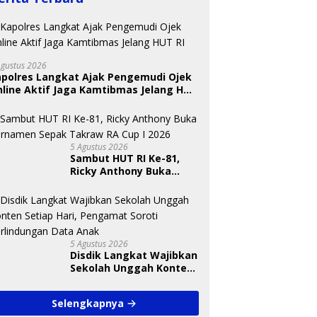
Agustus 2026
apolres Langkat Ajak Pengemudi Ojek
line Aktif Jaga Kamtibmas Jelang HUT
 Nugraheni: Festival
BKSDA Segera Evaluasi
U
ng Anak Harus Jadi
Perkebunan Sawit di
T
kan Berkelanjutan
Kawasan Konservasi di
S
5 Agustus 2026
indungan Anak
Langkat
A
Sambut HUT RI Ke-81,
Ricky Anthony Buka
Turnamen Sepak
Takraw RA Cup I 2026
5 Agustus 2026
Disdik Langkat Wajibkan
Sekolah Unggah Konten
Setiap Hari, Pengamat
Soroti Perlindungan
Selengkapnya
Data Anak