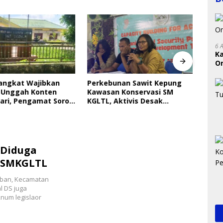
6 
K
On
RI
Langkat Wajibkan
Perkebunan Sawit Kepung
Indri
 Unggah Konten
Kawasan Konservasi SM
Saya
ari, Pengamat Soroti
KGLTL, Aktivis Desak
Gera
ungan Data Anak
Penindakan
Perl
 Diduga
 SMKGLTL
aban, Kecamatan
l DS juga
num legislaor