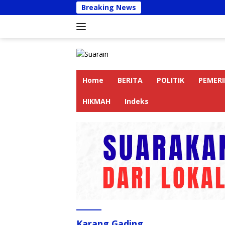
Langsung
Breaking News
Kapolres 
ke
konten
Home
BERITA
POLITIK
PEMER
HIKMAH
Indeks
Karang Gading