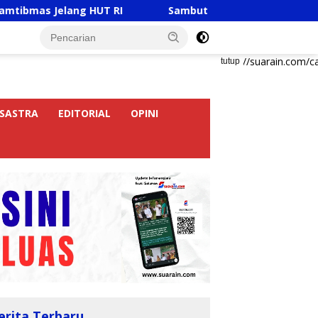
lang HUT RI
Sambut HUT RI Ke-81, Ricky Anthony Buk
https://suarain.com/c
tutup
SASTRA
EDITORIAL
OPINI
erita Terbaru