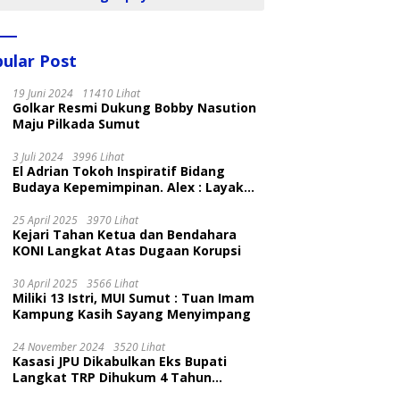
ular Post
19 Juni 2024
11410 Lihat
Golkar Resmi Dukung Bobby Nasution
Maju Pilkada Sumut
3 Juli 2024
3996 Lihat
El Adrian Tokoh Inspiratif Bidang
Budaya Kepemimpinan. Alex : Layak
dan Patut
25 April 2025
3970 Lihat
Kejari Tahan Ketua dan Bendahara
KONI Langkat Atas Dugaan Korupsi
30 April 2025
3566 Lihat
Miliki 13 Istri, MUI Sumut : Tuan Imam
Kampung Kasih Sayang Menyimpang
24 November 2024
3520 Lihat
Kasasi JPU Dikabulkan Eks Bupati
Langkat TRP Dihukum 4 Tahun
Penjara