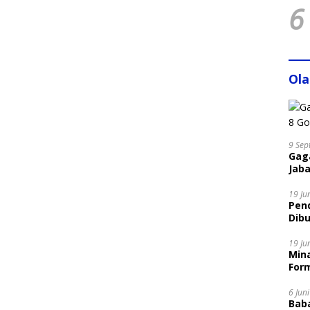
6
Ol
9 Sep
Gaga
Jaba
19 Ju
Pen
Dibu
Disi
19 Ju
Mina
Form
6 Jun
Bab