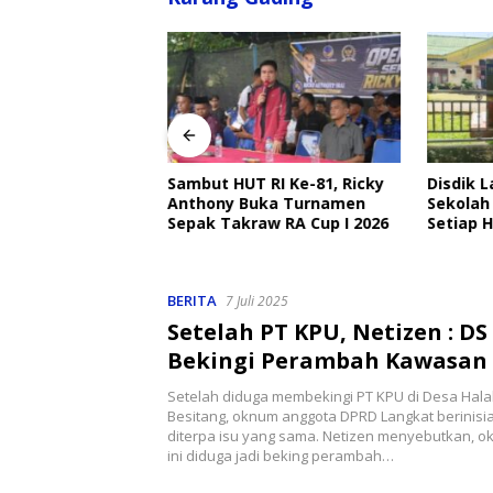
angkat Ajak
Sambut HUT RI Ke-81, Ricky
Disdik 
Ojek Online Aktif
Anthony Buka Turnamen
Sekolah
bmas Jelang HUT
Sepak Takraw RA Cup I 2026
Setiap H
Perlind
BERITA
7 Juli 2025
Setelah PT KPU, Netizen : DS
Bekingi Perambah Kawasan
Setelah diduga membekingi PT KPU di Desa Hal
Besitang, oknum anggota DPRD Langkat berinisia
diterpa isu yang sama. Netizen menyebutkan, ok
ini diduga jadi beking perambah…