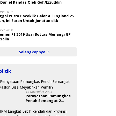
/Daniel Kandas Oleh Goh/Izzuddin
aret 2019
gal Putra Paceklik Gelar All England 25
n, Ini Saran Untuk Jonatan dkk
aret 2019
semen F1 2019 Usai Bottas Menangi GP
ralia
Selengkapnya
olitik
13 November 2024
Pernyataan Pamungkas
Penuh Semangat 2
Paslon Bisa Meyakinkan
Pemilih