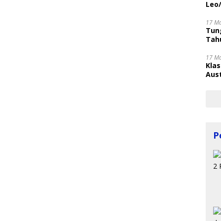
Leo
17 M
Tung
Tahu
17 M
Kla
Aust
P