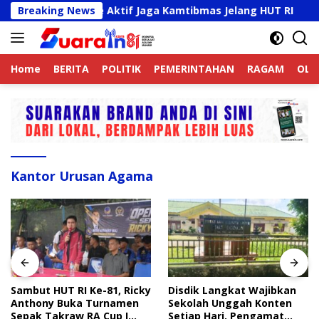
Langsung
Ojek Online Aktif Jaga Kamtibmas Jelang HUT RI
Breaking News
Samb
ke
konten
Home
BERITA
POLITIK
PEMERINTAHAN
RAGAM
OLA
Kantor Urusan Agama
Sambut HUT RI Ke-81, Ricky
Disdik Langkat Wajibkan
Anthony Buka Turnamen
Sekolah Unggah Konten
Sepak Takraw RA Cup I
Setiap Hari, Pengamat