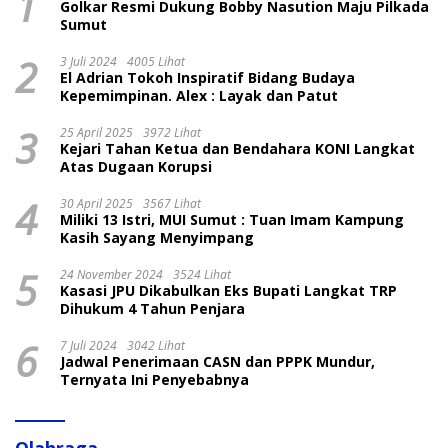
1
Golkar Resmi Dukung Bobby Nasution Maju Pilkada
Sumut
2
3 Juli 2024
4005 Lihat
El Adrian Tokoh Inspiratif Bidang Budaya
Kepemimpinan. Alex : Layak dan Patut
3
25 April 2025
3972 Lihat
Kejari Tahan Ketua dan Bendahara KONI Langkat
Atas Dugaan Korupsi
4
30 April 2025
3567 Lihat
Miliki 13 Istri, MUI Sumut : Tuan Imam Kampung
Kasih Sayang Menyimpang
5
24 November 2024
3524 Lihat
Kasasi JPU Dikabulkan Eks Bupati Langkat TRP
Dihukum 4 Tahun Penjara
6
7 Juli 2024
3042 Lihat
Jadwal Penerimaan CASN dan PPPK Mundur,
Ternyata Ini Penyebabnya