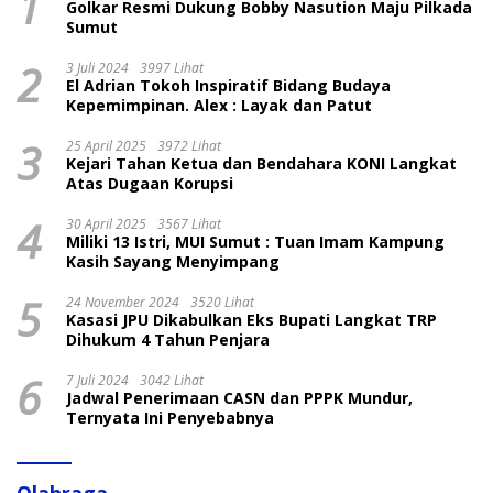
1
Golkar Resmi Dukung Bobby Nasution Maju Pilkada
Sumut
2
3 Juli 2024
3997 Lihat
El Adrian Tokoh Inspiratif Bidang Budaya
Kepemimpinan. Alex : Layak dan Patut
3
25 April 2025
3972 Lihat
Kejari Tahan Ketua dan Bendahara KONI Langkat
Atas Dugaan Korupsi
4
30 April 2025
3567 Lihat
Miliki 13 Istri, MUI Sumut : Tuan Imam Kampung
Kasih Sayang Menyimpang
5
24 November 2024
3520 Lihat
Kasasi JPU Dikabulkan Eks Bupati Langkat TRP
Dihukum 4 Tahun Penjara
6
7 Juli 2024
3042 Lihat
Jadwal Penerimaan CASN dan PPPK Mundur,
Ternyata Ini Penyebabnya