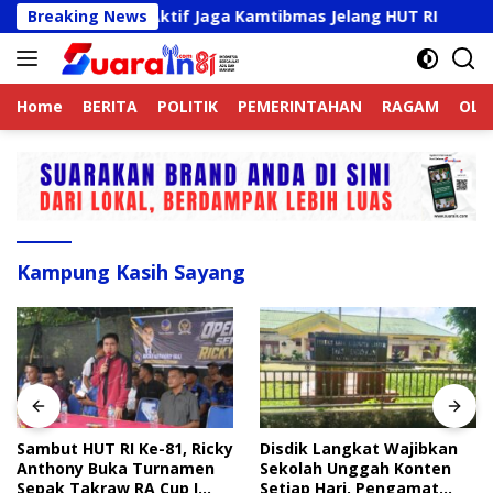
Langsung
ek Online Aktif Jaga Kamtibmas Jelang HUT RI
Breaking News
Sambu
ke
konten
Home
BERITA
POLITIK
PEMERINTAHAN
RAGAM
OLA
Kampung Kasih Sayang
Sambut HUT RI Ke-81, Ricky
Disdik Langkat Wajibkan
Anthony Buka Turnamen
Sekolah Unggah Konten
Sepak Takraw RA Cup I
Setiap Hari, Pengamat