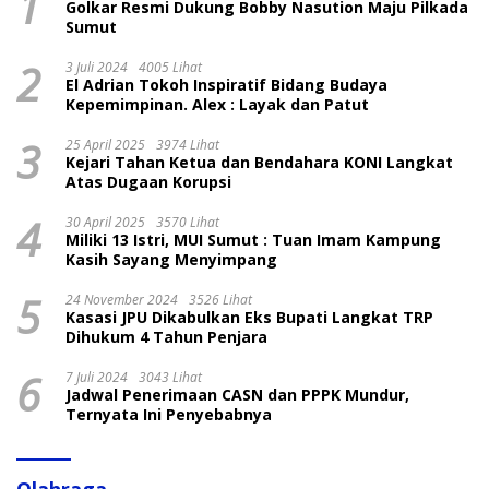
1
Golkar Resmi Dukung Bobby Nasution Maju Pilkada
Sumut
2
3 Juli 2024
4005 Lihat
El Adrian Tokoh Inspiratif Bidang Budaya
Kepemimpinan. Alex : Layak dan Patut
3
25 April 2025
3974 Lihat
Kejari Tahan Ketua dan Bendahara KONI Langkat
Atas Dugaan Korupsi
4
30 April 2025
3570 Lihat
Miliki 13 Istri, MUI Sumut : Tuan Imam Kampung
Kasih Sayang Menyimpang
5
24 November 2024
3526 Lihat
Kasasi JPU Dikabulkan Eks Bupati Langkat TRP
Dihukum 4 Tahun Penjara
6
7 Juli 2024
3043 Lihat
Jadwal Penerimaan CASN dan PPPK Mundur,
Ternyata Ini Penyebabnya