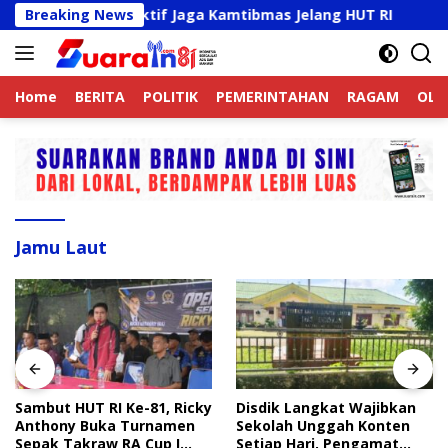
Langsung
k Online Aktif Jaga Kamtibmas Jelang HUT RI
Breaking News
Sambut
ke
konten
Home
BERITA
POLITIK
PEMERINTAHAN
RAGAM
OLA
Jamu Laut
Sambut HUT RI Ke-81, Ricky
Disdik Langkat Wajibkan
Anthony Buka Turnamen
Sekolah Unggah Konten
Sepak Takraw RA Cup I
Setiap Hari, Pengamat