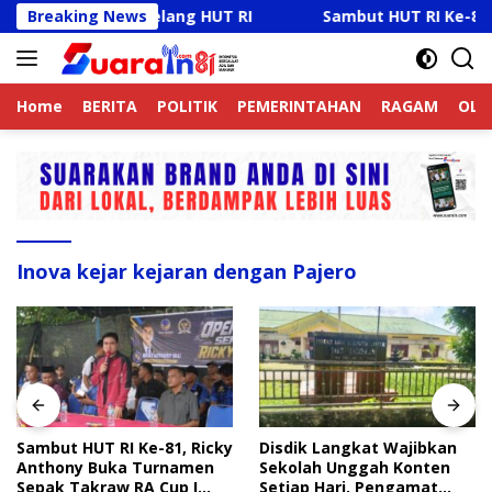
Langsung
amtibmas Jelang HUT RI
Breaking News
Sambut HUT RI Ke-81, Ricky 
ke
konten
Home
BERITA
POLITIK
PEMERINTAHAN
RAGAM
OLA
Inova kejar kejaran dengan Pajero
Sambut HUT RI Ke-81, Ricky
Disdik Langkat Wajibkan
Anthony Buka Turnamen
Sekolah Unggah Konten
Sepak Takraw RA Cup I
Setiap Hari, Pengamat