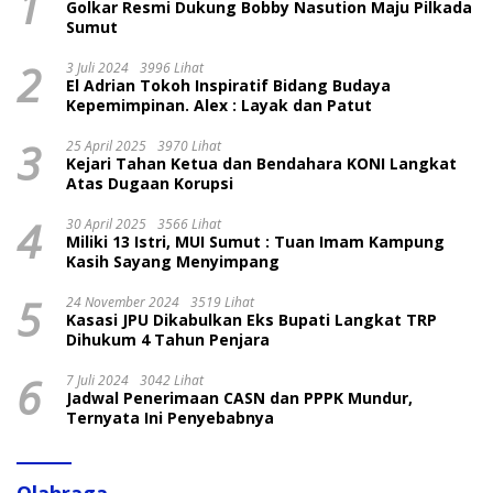
1
Golkar Resmi Dukung Bobby Nasution Maju Pilkada
Sumut
2
3 Juli 2024
3996 Lihat
El Adrian Tokoh Inspiratif Bidang Budaya
Kepemimpinan. Alex : Layak dan Patut
3
25 April 2025
3970 Lihat
Kejari Tahan Ketua dan Bendahara KONI Langkat
Atas Dugaan Korupsi
4
30 April 2025
3566 Lihat
Miliki 13 Istri, MUI Sumut : Tuan Imam Kampung
Kasih Sayang Menyimpang
5
24 November 2024
3519 Lihat
Kasasi JPU Dikabulkan Eks Bupati Langkat TRP
Dihukum 4 Tahun Penjara
6
7 Juli 2024
3042 Lihat
Jadwal Penerimaan CASN dan PPPK Mundur,
Ternyata Ini Penyebabnya