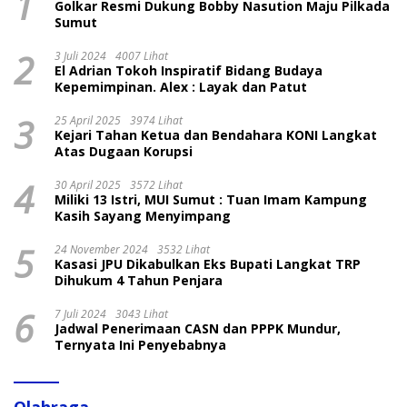
1
Golkar Resmi Dukung Bobby Nasution Maju Pilkada
Sumut
2
3 Juli 2024
4007 Lihat
El Adrian Tokoh Inspiratif Bidang Budaya
Kepemimpinan. Alex : Layak dan Patut
3
25 April 2025
3974 Lihat
Kejari Tahan Ketua dan Bendahara KONI Langkat
Atas Dugaan Korupsi
4
30 April 2025
3572 Lihat
Miliki 13 Istri, MUI Sumut : Tuan Imam Kampung
Kasih Sayang Menyimpang
5
24 November 2024
3532 Lihat
Kasasi JPU Dikabulkan Eks Bupati Langkat TRP
Dihukum 4 Tahun Penjara
6
7 Juli 2024
3043 Lihat
Jadwal Penerimaan CASN dan PPPK Mundur,
Ternyata Ini Penyebabnya