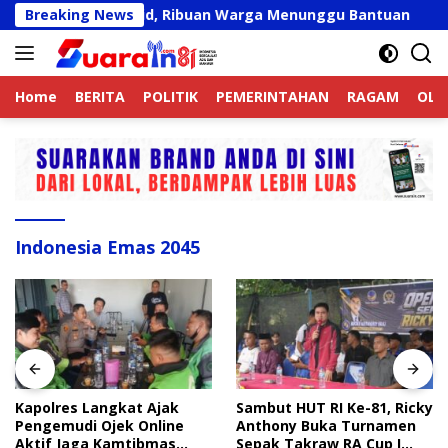
Langsung
kat Belum Valid, Ribuan Warga Menunggu Bantuan
Breaking News
Kapo
ke
konten
Home
BERITA
POLITIK
PEMERINTAHAN
RAGAM
OLA
Indonesia Emas 2045
Kapolres Langkat Ajak
Sambut HUT RI Ke-81, Ricky
Pengemudi Ojek Online
Anthony Buka Turnamen
Aktif Jaga Kamtibmas
Sepak Takraw RA Cup I