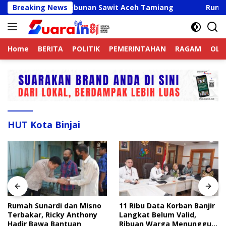
Langsung
Mati di Perkebunan Sawit Aceh Tamiang
Breaking News
Rumah Sunar
ke
konten
Home
BERITA
POLITIK
PEMERINTAHAN
RAGAM
OLA
HUT Kota Binjai
Rumah Sunardi dan Misno
11 Ribu Data Korban Banjir
Terbakar, Ricky Anthony
Langkat Belum Valid,
Hadir Bawa Bantuan
Ribuan Warga Menunggu