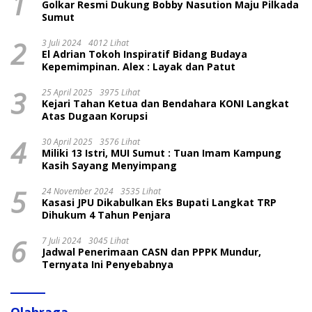
1
Golkar Resmi Dukung Bobby Nasution Maju Pilkada
Sumut
2
3 Juli 2024
4012 Lihat
El Adrian Tokoh Inspiratif Bidang Budaya
Kepemimpinan. Alex : Layak dan Patut
3
25 April 2025
3975 Lihat
Kejari Tahan Ketua dan Bendahara KONI Langkat
Atas Dugaan Korupsi
4
30 April 2025
3576 Lihat
Miliki 13 Istri, MUI Sumut : Tuan Imam Kampung
Kasih Sayang Menyimpang
5
24 November 2024
3535 Lihat
Kasasi JPU Dikabulkan Eks Bupati Langkat TRP
Dihukum 4 Tahun Penjara
6
7 Juli 2024
3045 Lihat
Jadwal Penerimaan CASN dan PPPK Mundur,
Ternyata Ini Penyebabnya