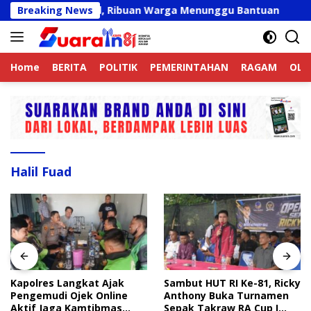
Langsung
at Belum Valid, Ribuan Warga Menunggu Bantuan
Breaking News
Kapo
ke
konten
Home
BERITA
POLITIK
PEMERINTAHAN
RAGAM
OLA
Halil Fuad
Kapolres Langkat Ajak
Sambut HUT RI Ke-81, Ricky
Pengemudi Ojek Online
Anthony Buka Turnamen
Aktif Jaga Kamtibmas
Sepak Takraw RA Cup I