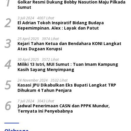
1
Golkar Resmi Dukung Bobby Nasution Maju Pilkada
Sumut
2
3 Juli 2024
4007 Lihat
El Adrian Tokoh Inspiratif Bidang Budaya
Kepemimpinan. Alex : Layak dan Patut
3
25 April 2025
3974 Lihat
Kejari Tahan Ketua dan Bendahara KONI Langkat
Atas Dugaan Korupsi
4
30 April 2025
3572 Lihat
Miliki 13 Istri, MUI Sumut : Tuan Imam Kampung
Kasih Sayang Menyimpang
5
24 November 2024
3532 Lihat
Kasasi JPU Dikabulkan Eks Bupati Langkat TRP
Dihukum 4 Tahun Penjara
6
7 Juli 2024
3043 Lihat
Jadwal Penerimaan CASN dan PPPK Mundur,
Ternyata Ini Penyebabnya