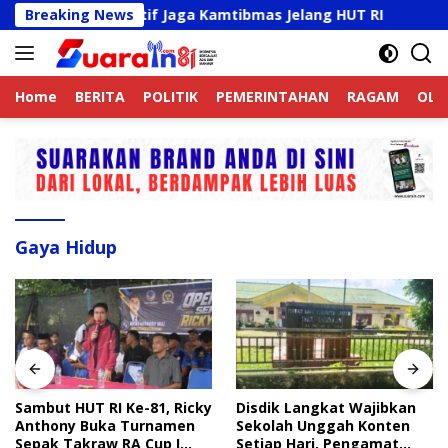
Langsung
k Online Aktif Jaga Kamtibmas Jelang HUT RI
Breaking News
Sambut 
ke
konten
Home
BERITA
POLITIK
PEMERINTAHAN
RAGAM
OLA
Gaya Hidup
Sambut HUT RI Ke-81, Ricky
Disdik Langkat Wajibkan
Anthony Buka Turnamen
Sekolah Unggah Konten
Sepak Takraw RA Cup I
Setiap Hari, Pengamat