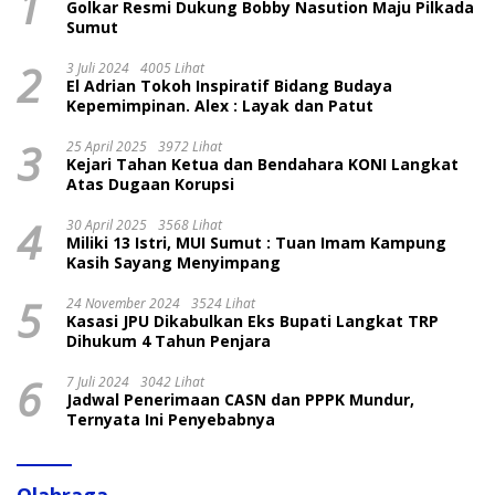
1
Golkar Resmi Dukung Bobby Nasution Maju Pilkada
Sumut
2
3 Juli 2024
4005 Lihat
El Adrian Tokoh Inspiratif Bidang Budaya
Kepemimpinan. Alex : Layak dan Patut
3
25 April 2025
3972 Lihat
Kejari Tahan Ketua dan Bendahara KONI Langkat
Atas Dugaan Korupsi
4
30 April 2025
3568 Lihat
Miliki 13 Istri, MUI Sumut : Tuan Imam Kampung
Kasih Sayang Menyimpang
5
24 November 2024
3524 Lihat
Kasasi JPU Dikabulkan Eks Bupati Langkat TRP
Dihukum 4 Tahun Penjara
6
7 Juli 2024
3042 Lihat
Jadwal Penerimaan CASN dan PPPK Mundur,
Ternyata Ini Penyebabnya