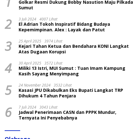
1
Golkar Resmi Dukung Bobby Nasution Maju Pilkada
Sumut
2
3 Juli 2024
4007 Lihat
El Adrian Tokoh Inspiratif Bidang Budaya
Kepemimpinan. Alex : Layak dan Patut
3
25 April 2025
3974 Lihat
Kejari Tahan Ketua dan Bendahara KONI Langkat
Atas Dugaan Korupsi
4
30 April 2025
3572 Lihat
Miliki 13 Istri, MUI Sumut : Tuan Imam Kampung
Kasih Sayang Menyimpang
5
24 November 2024
3532 Lihat
Kasasi JPU Dikabulkan Eks Bupati Langkat TRP
Dihukum 4 Tahun Penjara
6
7 Juli 2024
3043 Lihat
Jadwal Penerimaan CASN dan PPPK Mundur,
Ternyata Ini Penyebabnya