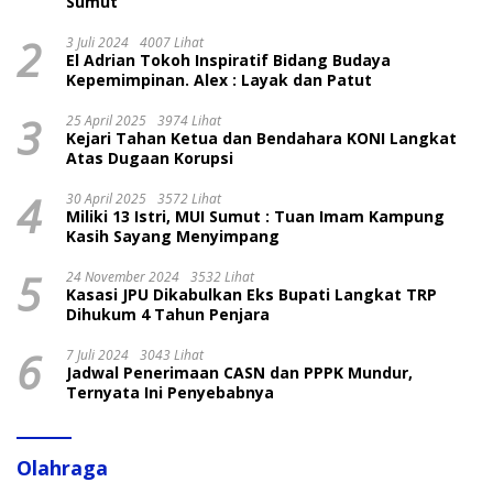
Sumut
2
3 Juli 2024
4007 Lihat
El Adrian Tokoh Inspiratif Bidang Budaya
Kepemimpinan. Alex : Layak dan Patut
3
25 April 2025
3974 Lihat
Kejari Tahan Ketua dan Bendahara KONI Langkat
Atas Dugaan Korupsi
4
30 April 2025
3572 Lihat
Miliki 13 Istri, MUI Sumut : Tuan Imam Kampung
Kasih Sayang Menyimpang
5
24 November 2024
3532 Lihat
Kasasi JPU Dikabulkan Eks Bupati Langkat TRP
Dihukum 4 Tahun Penjara
6
7 Juli 2024
3043 Lihat
Jadwal Penerimaan CASN dan PPPK Mundur,
Ternyata Ini Penyebabnya
Olahraga