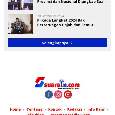
Provinsi dan Nasional Diungkap Saat
Debat Pilkada
10 September 2024
Pilkada Langkat 2024 Bak
Pertarungan Gajah dan Semut
Selengkapnya
Home
Tentang
Kontak
Redaksi
Info Karir
Info Iklan
Pedoman Media Siber