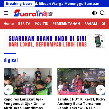
Langsung
gkat Belum Valid, Ribuan Warga Menunggu Bantuan
Breaking News
Ka
ke
konten
Home
BERITA
POLITIK
PEMERINTAHAN
RAGAM
OLA
digital
Kapolres Langkat Ajak
Sambut HUT RI Ke-81, Ricky
Pengemudi Ojek Online
Anthony Buka Turnamen
Aktif Jaga Kamtibmas
Sepak Takraw RA Cup I