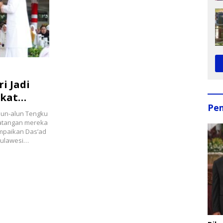
i Jadi
gkat
Pe
lun-alun Tengku
datangan mereka
mpaikan Das’ad
 Sulawesi…