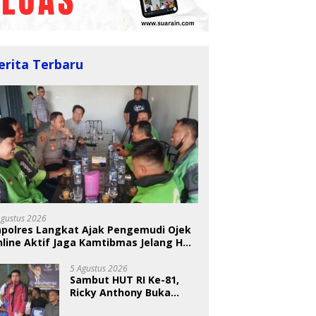
erita Terbaru
BKSDA Segera Evaluasi
Perkebunan Sawit di
 Nugraheni: Festival
U
Kawasan Konservasi di
ng Anak Harus Jadi
T
Langkat
kan Berkelanjutan
S
indungan Anak
A
Agustus 2026
apolres Langkat Ajak Pengemudi Ojek
line Aktif Jaga Kamtibmas Jelang HUT
5 Agustus 2026
Sambut HUT RI Ke-81,
Ricky Anthony Buka
Turnamen Sepak