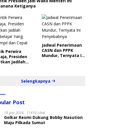
ntik Presiden Jadi Wakil Menteri Ini
canana Ketiganya
Jadwal Penerimaan
CASN dan PPPK
ik Perwira
Mundur, Ternyata Ini
aja, Presiden
Penyebabnya
tkan Jadilah
belajar Yang
ampil dan Cepat
Selengkapnya
ular Post
19 Juni 2024
11410 Lihat
Golkar Resmi Dukung Bobby Nasution
Maju Pilkada Sumut