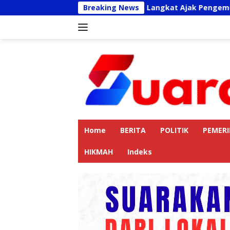
Langsung
Kapolres Langkat Ajak Pengemudi Ojek Online
Breaking News
ke
konten
Home
BERITA
POLITIK
PEMER
HIKMAH
Indeks