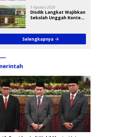
Takraw RA Cup I 2026
5 Agustus 2026
Disdik Langkat Wajibkan
Sekolah Unggah Konten
Setiap Hari, Pengamat
Soroti Perlindungan
Data Anak
Selengkapnya
merintah