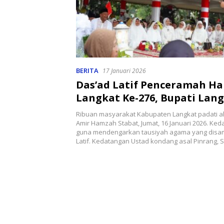
BERITA
17 Januari 2026
Das’ad Latif Penceramah Har
Langkat Ke-276, Bupati Lan
Bersama Warga Antusias
Ribuan masyarakat Kabupaten Langkat padati a
Mendengarkan
Amir Hamzah Stabat, Jumat, 16 Januari 2026. Ke
guna mendengarkan tausiyah agama yang disa
Latif. Kedatangan Ustad kondang asal Pinrang,