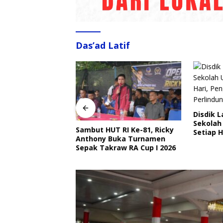
Das’ad Latif
Disdik 
Sekolah
Sambut HUT RI Ke-81, Ricky
angkat Ajak
Setiap H
Anthony Buka Turnamen
Ojek Online Aktif
Perlind
Sepak Takraw RA Cup I 2026
bmas Jelang HUT