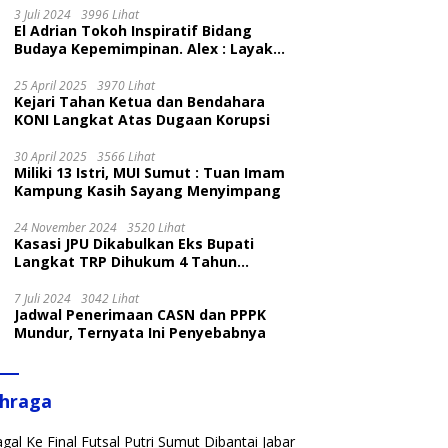
3 Juli 2024
3996 Lihat
El Adrian Tokoh Inspiratif Bidang
Budaya Kepemimpinan. Alex : Layak
dan Patut
25 April 2025
3970 Lihat
Kejari Tahan Ketua dan Bendahara
KONI Langkat Atas Dugaan Korupsi
30 April 2025
3566 Lihat
Miliki 13 Istri, MUI Sumut : Tuan Imam
Kampung Kasih Sayang Menyimpang
24 November 2024
3520 Lihat
Kasasi JPU Dikabulkan Eks Bupati
Langkat TRP Dihukum 4 Tahun
Penjara
7 Juli 2024
3042 Lihat
Jadwal Penerimaan CASN dan PPPK
Mundur, Ternyata Ini Penyebabnya
ahraga