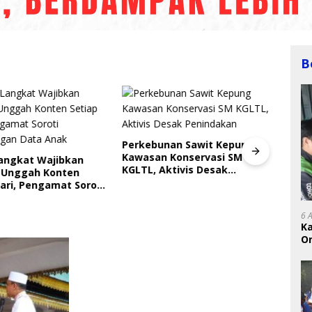
B
Perkebunan Sawit Kepung
Kawasan Konservasi SM
Langkat Wajibkan
Indri
KGLTL, Aktivis Desak
 Unggah Konten
Saya
Penindakan
ari, Pengamat Soroti
Gera
ungan Data Anak
Perl
6 
K
On
RI