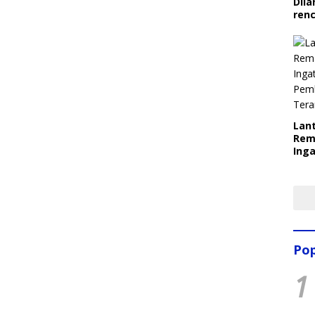
Dila
ren
Lant
Rem
Inga
Pem
Ter
Pop
1