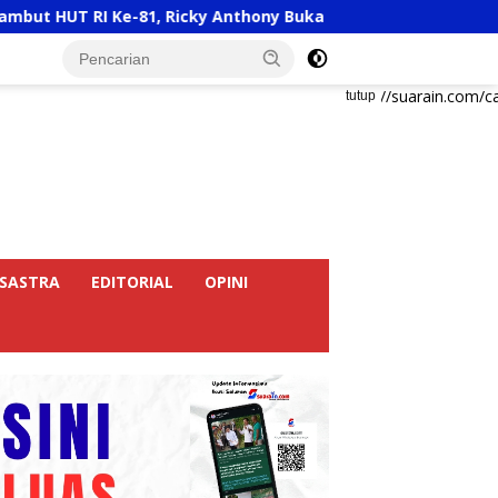
Ke-81, Ricky Anthony Buka Turnamen Sepak Takraw RA Cup I 2
https://suarain.com/c
tutup
SASTRA
EDITORIAL
OPINI