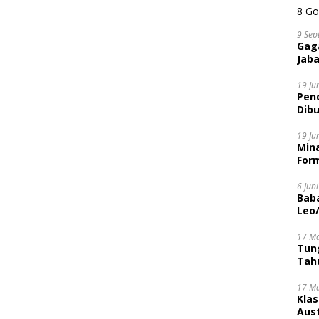
9 Sep
Gaga
Jaba
19 Ju
Pen
Dibu
Disi
19 Ju
Mina
Form
6 Jun
Bab
Leo
17 M
Tung
Tahu
17 M
Kla
Aust