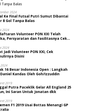
tember 2024
l Ke Final Futsal Putri Sumut Dibantai
r 8 Gol Tanpa Balas
ni 2024
daftaran Volunteer PON XXI Telah
ka, Persyaratan dan Fasilitasnya Cek
ni
ni 2024
t Jadi Volunteer PON XXI, Cek
ulirnya Disini
i 2024
ak 16 Besar Indonesia Open : Langkah
/Daniel Kandas Oleh Goh/Izzuddin
aret 2019
gal Putra Paceklik Gelar All England 25
n, Ini Saran Untuk Jonatan dkk
aret 2019
semen F1 2019 Usai Bottas Menangi GP
ralia