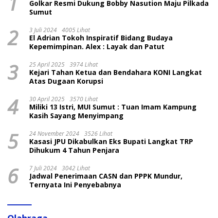
1
Golkar Resmi Dukung Bobby Nasution Maju Pilkada
Sumut
2
3 Juli 2024
4005 Lihat
El Adrian Tokoh Inspiratif Bidang Budaya
Kepemimpinan. Alex : Layak dan Patut
3
25 April 2025
3974 Lihat
Kejari Tahan Ketua dan Bendahara KONI Langkat
Atas Dugaan Korupsi
4
30 April 2025
3570 Lihat
Miliki 13 Istri, MUI Sumut : Tuan Imam Kampung
Kasih Sayang Menyimpang
5
24 November 2024
3526 Lihat
Kasasi JPU Dikabulkan Eks Bupati Langkat TRP
Dihukum 4 Tahun Penjara
6
7 Juli 2024
3042 Lihat
Jadwal Penerimaan CASN dan PPPK Mundur,
Ternyata Ini Penyebabnya