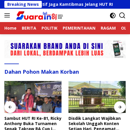
Langsung
k Online Aktif Jaga Kamtibmas Jelang HUT RI
Breaking News
Sambut 
ke
konten
Home
BERITA
POLITIK
PEMERINTAHAN
RAGAM
OLA
Dahan Pohon Makan Korban
Sambut HUT RI Ke-81, Ricky
Disdik Langkat Wajibkan
Anthony Buka Turnamen
Sekolah Unggah Konten
Sepak Takraw RA Cup I
Setiap Hari, Pengamat