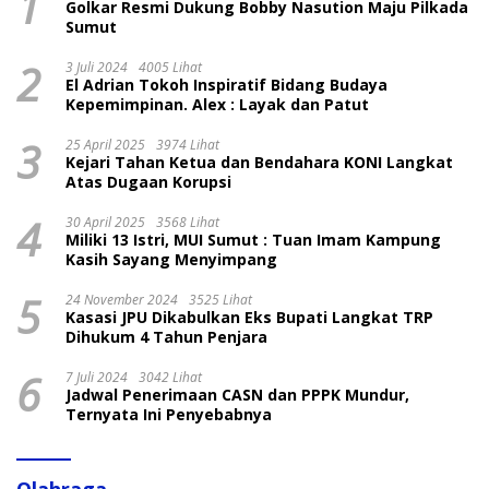
1
Golkar Resmi Dukung Bobby Nasution Maju Pilkada
Sumut
2
3 Juli 2024
4005 Lihat
El Adrian Tokoh Inspiratif Bidang Budaya
Kepemimpinan. Alex : Layak dan Patut
3
25 April 2025
3974 Lihat
Kejari Tahan Ketua dan Bendahara KONI Langkat
Atas Dugaan Korupsi
4
30 April 2025
3568 Lihat
Miliki 13 Istri, MUI Sumut : Tuan Imam Kampung
Kasih Sayang Menyimpang
5
24 November 2024
3525 Lihat
Kasasi JPU Dikabulkan Eks Bupati Langkat TRP
Dihukum 4 Tahun Penjara
6
7 Juli 2024
3042 Lihat
Jadwal Penerimaan CASN dan PPPK Mundur,
Ternyata Ini Penyebabnya