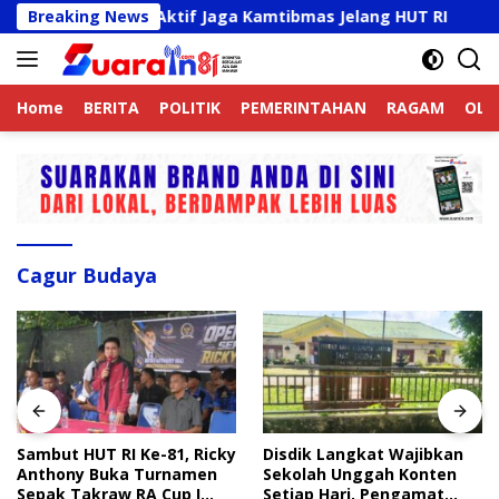
Langsung
ek Online Aktif Jaga Kamtibmas Jelang HUT RI
Breaking News
Sambu
ke
konten
Home
BERITA
POLITIK
PEMERINTAHAN
RAGAM
OLA
Cagur Budaya
Sambut HUT RI Ke-81, Ricky
Disdik Langkat Wajibkan
Anthony Buka Turnamen
Sekolah Unggah Konten
Sepak Takraw RA Cup I
Setiap Hari, Pengamat