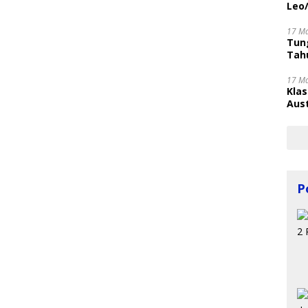
Leo
17 M
Tung
Tahu
17 M
Kla
Aust
P