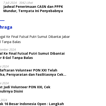
7 Juli 2024
3042 Lihat
Jadwal Penerimaan CASN dan PPPK
Mundur, Ternyata Ini Penyebabnya
ahraga
tember 2024
l Ke Final Futsal Putri Sumut Dibantai
r 8 Gol Tanpa Balas
ni 2024
daftaran Volunteer PON XXI Telah
ka, Persyaratan dan Fasilitasnya Cek
ni
ni 2024
t Jadi Volunteer PON XXI, Cek
ulirnya Disini
i 2024
ak 16 Besar Indonesia Open : Langkah