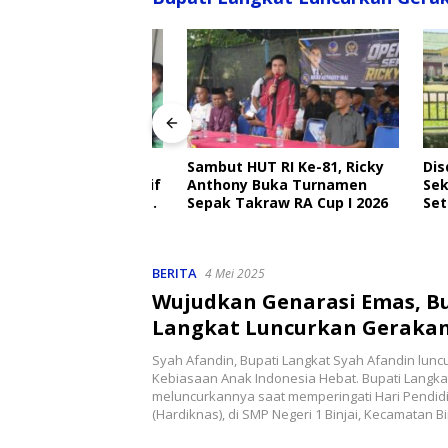
angkat Ajak
Sambut HUT RI Ke-81, Ricky
Disdik 
Ojek Online Aktif
Anthony Buka Turnamen
Sekolah
bmas Jelang HUT
Sepak Takraw RA Cup I 2026
Setiap H
Perlind
BERITA
4 Mei 2025
Wujudkan Genarasi Emas, B
Langkat Luncurkan Gerakan
Kebiasaan Anak Hebat
Syah Afandin, Bupati Langkat Syah Afandin lun
Kebiasaan Anak Indonesia Hebat. Bupati Langka
meluncurkannya saat memperingati Hari Pendid
(Hardiknas), di SMP Negeri 1 Binjai, Kecamatan Bi