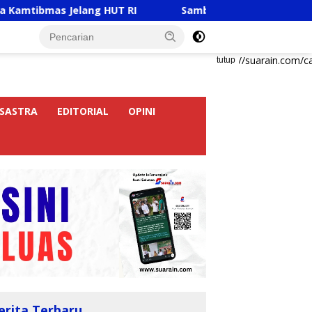
s Jelang HUT RI
Sambut HUT RI Ke-81, Ricky Anthony 
https://suarain.com/c
tutup
SASTRA
EDITORIAL
OPINI
erita Terbaru