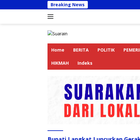
Langsung
Breaking News
Kapol
ke
konten
Home
BERITA
POLITIK
PEMER
HIKMAH
Indeks
Bupati Langkat Luncurkan Gera