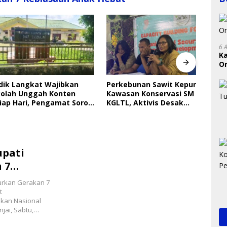
6 
K
On
RI
Langkat Wajibkan
Perkebunan Sawit Kepung
Indri
 Unggah Konten
Kawasan Konservasi SM
Saya
ari, Pengamat Soroti
KGLTL, Aktivis Desak
Gera
ungan Data Anak
Penindakan
Perl
upati
 7
curkan Gerakan 7
t
ikan Nasional
njai, Sabtu,…