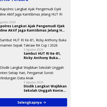
Agustus 2026
apolres Langkat Ajak Pengemudi Ojek
line Aktif Jaga Kamtibmas Jelang HUT
 Nugraheni: Festival
BKSDA Segera Evaluasi
U
ng Anak Harus Jadi
Perkebunan Sawit di
T
kan Berkelanjutan
Kawasan Konservasi di
S
5 Agustus 2026
indungan Anak
Langkat
A
Sambut HUT RI Ke-81,
Ricky Anthony Buka
Turnamen Sepak
Takraw RA Cup I 2026
5 Agustus 2026
Disdik Langkat Wajibkan
Sekolah Unggah Konten
Setiap Hari, Pengamat
Soroti Perlindungan
Selengkapnya
Data Anak