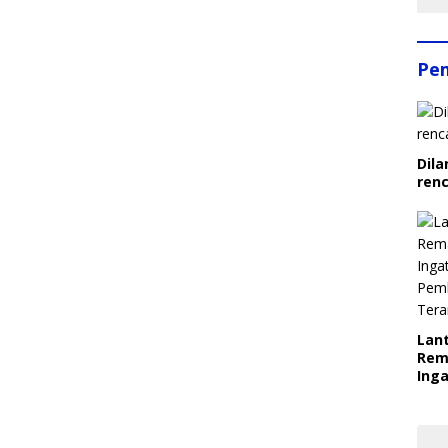
Pe
Dila
ren
Lant
Rem
Inga
Pem
Ter