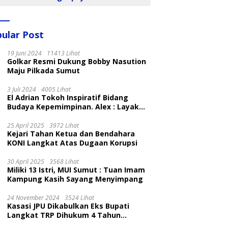
ular Post
19 Juni 2024
11413 Lihat
Golkar Resmi Dukung Bobby Nasution
Maju Pilkada Sumut
3 Juli 2024
4005 Lihat
El Adrian Tokoh Inspiratif Bidang
Budaya Kepemimpinan. Alex : Layak
dan Patut
25 April 2025
3972 Lihat
Kejari Tahan Ketua dan Bendahara
KONI Langkat Atas Dugaan Korupsi
30 April 2025
3568 Lihat
Miliki 13 Istri, MUI Sumut : Tuan Imam
Kampung Kasih Sayang Menyimpang
24 November 2024
3524 Lihat
Kasasi JPU Dikabulkan Eks Bupati
Langkat TRP Dihukum 4 Tahun
Penjara