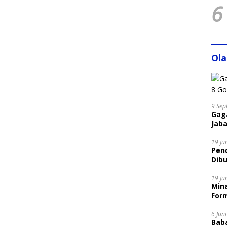
6
Ol
9 Sep
Gaga
Jaba
19 Ju
Pen
Dibu
Disi
19 Ju
Mina
Form
6 Jun
Bab