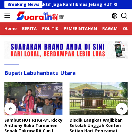
Langsung
ek Online Aktif Jaga Kamtibmas Jelang HUT RI
Breaking News
Sambu
ke
konten
Home
BERITA
POLITIK
PEMERINTAHAN
RAGAM
OLA
Bupati Labuhanbatu Utara
Sambut HUT RI Ke-81, Ricky
Disdik Langkat Wajibkan
Anthony Buka Turnamen
Sekolah Unggah Konten
Sepak Takraw RA Cup I
Setiap Hari, Pengamat