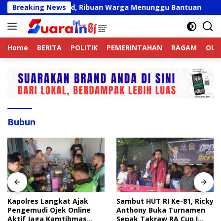
Langsung
at Belum Valid, Ribuan Warga Menunggu Bantuan
Breaking News
Kapo
ke
konten
Home
BERITA
POLITIK
PEMERINTAHAN
RAGAM
OLA
Bubun
Kapolres Langkat Ajak
Sambut HUT RI Ke-81, Ricky
Pengemudi Ojek Online
Anthony Buka Turnamen
Aktif Jaga Kamtibmas
Sepak Takraw RA Cup I