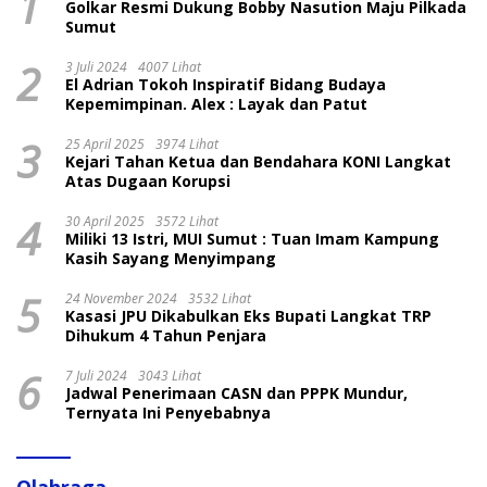
1
Golkar Resmi Dukung Bobby Nasution Maju Pilkada
Sumut
2
3 Juli 2024
4007 Lihat
El Adrian Tokoh Inspiratif Bidang Budaya
Kepemimpinan. Alex : Layak dan Patut
3
25 April 2025
3974 Lihat
Kejari Tahan Ketua dan Bendahara KONI Langkat
Atas Dugaan Korupsi
4
30 April 2025
3572 Lihat
Miliki 13 Istri, MUI Sumut : Tuan Imam Kampung
Kasih Sayang Menyimpang
5
24 November 2024
3532 Lihat
Kasasi JPU Dikabulkan Eks Bupati Langkat TRP
Dihukum 4 Tahun Penjara
6
7 Juli 2024
3043 Lihat
Jadwal Penerimaan CASN dan PPPK Mundur,
Ternyata Ini Penyebabnya