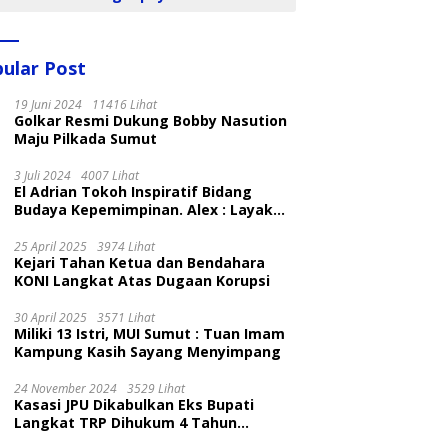
ular Post
19 Juni 2024
11416 Lihat
Golkar Resmi Dukung Bobby Nasution
Maju Pilkada Sumut
3 Juli 2024
4007 Lihat
El Adrian Tokoh Inspiratif Bidang
Budaya Kepemimpinan. Alex : Layak
dan Patut
25 April 2025
3974 Lihat
Kejari Tahan Ketua dan Bendahara
KONI Langkat Atas Dugaan Korupsi
30 April 2025
3571 Lihat
Miliki 13 Istri, MUI Sumut : Tuan Imam
Kampung Kasih Sayang Menyimpang
24 November 2024
3529 Lihat
Kasasi JPU Dikabulkan Eks Bupati
Langkat TRP Dihukum 4 Tahun
Penjara