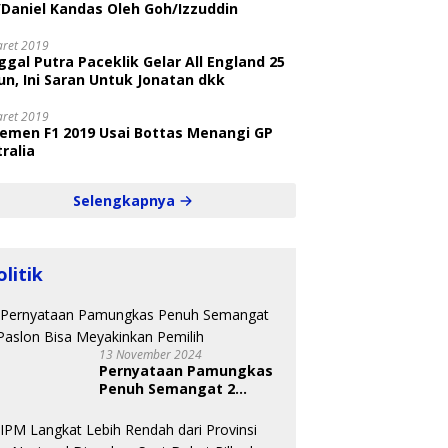
/Daniel Kandas Oleh Goh/Izzuddin
aret 2019
gal Putra Paceklik Gelar All England 25
n, Ini Saran Untuk Jonatan dkk
aret 2019
semen F1 2019 Usai Bottas Menangi GP
ralia
Selengkapnya
olitik
13 November 2024
Pernyataan Pamungkas
Penuh Semangat 2
Paslon Bisa Meyakinkan
Pemilih