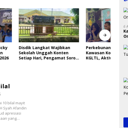
6 
K
On
RI
Langkat Wajibkan
Perkebunan Sawit Kepung
Indri
 Unggah Konten
Kawasan Konservasi SM
Saya
ari, Pengamat Soroti
KGLTL, Aktivis Desak
Gera
ungan Data Anak
Penindakan
Perl
ilal
s
10 bilal mayit
 H Syah Afandin
d apresiasi
amaan yang…