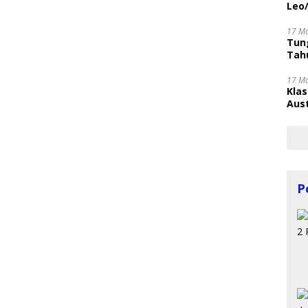
Leo
17 M
Tung
Tahu
17 M
Kla
Aust
P