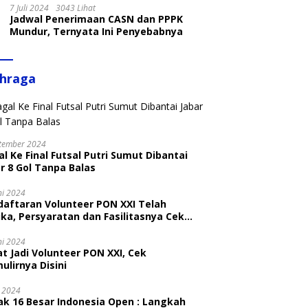
7 Juli 2024
3043 Lihat
Jadwal Penerimaan CASN dan PPPK
Mundur, Ternyata Ini Penyebabnya
ahraga
tember 2024
l Ke Final Futsal Putri Sumut Dibantai
r 8 Gol Tanpa Balas
ni 2024
daftaran Volunteer PON XXI Telah
ka, Persyaratan dan Fasilitasnya Cek
ni
ni 2024
t Jadi Volunteer PON XXI, Cek
ulirnya Disini
i 2024
ak 16 Besar Indonesia Open : Langkah