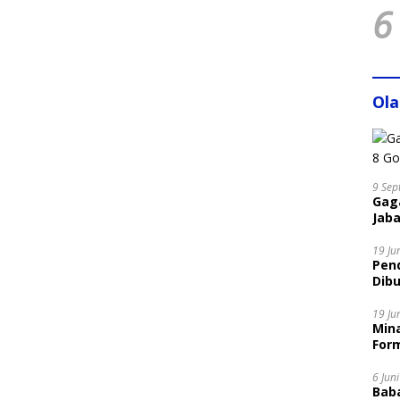
6
Ol
9 Sep
Gaga
Jaba
19 Ju
Pen
Dibu
Disi
19 Ju
Mina
Form
6 Jun
Bab