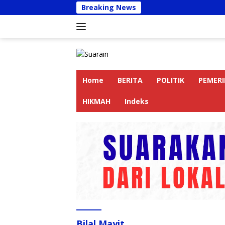
Langsung
Breaking News
Kapolre
ke
konten
Home
BERITA
POLITIK
PEMER
HIKMAH
Indeks
Bilal Mayit