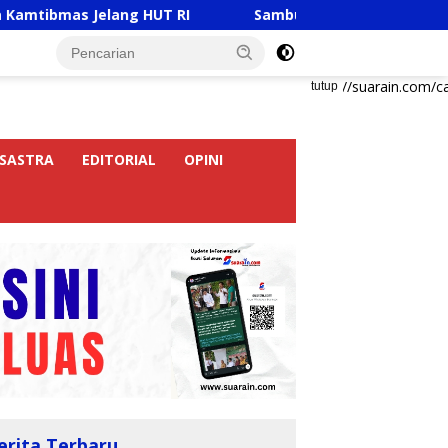
Jelang HUT RI
Sambut HUT RI Ke-81, Ricky Anthony B
https://suarain.com/c
tutup
SASTRA
EDITORIAL
OPINI
erita Terbaru