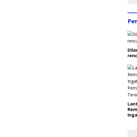
Pe
Dila
ren
Lant
Rem
Inga
Pem
Ter