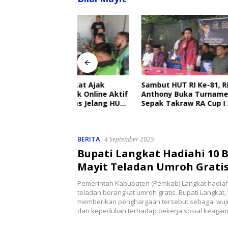
angkat Ajak
Sambut HUT RI Ke-81, Ricky
Disdik 
Ojek Online Aktif
Anthony Buka Turnamen
Sekolah
bmas Jelang HUT
Sepak Takraw RA Cup I 2026
Setiap H
Perlind
BERITA
4 September 2025
Bupati Langkat Hadiahi 10 B
Mayit Teladan Umroh Grati
Pemerintah Kabupaten (Pemkab) Langkat hadiahi 
teladan berangkat umroh gratis. Bupati Langkat,
memberikan penghargaan tersebut sebagai wuju
dan kepedulian terhadap pekerja sosial keag