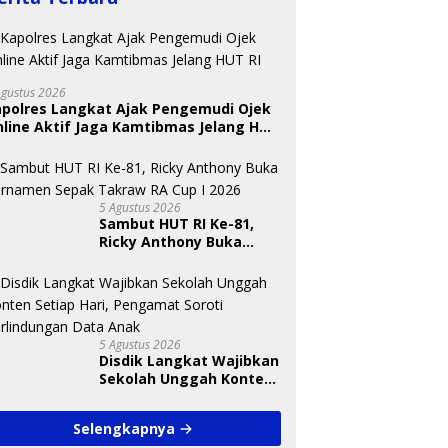
Agustus 2026
apolres Langkat Ajak Pengemudi Ojek
BKSDA Segera Evaluasi
line Aktif Jaga Kamtibmas Jelang HUT
Perkebunan Sawit di
Kawasan Konservasi di
 Nugraheni: Festival
U
Langkat
ng Anak Harus Jadi
T
kan Berkelanjutan
S
5 Agustus 2026
indungan Anak
A
Sambut HUT RI Ke-81,
Ricky Anthony Buka
Turnamen Sepak
Takraw RA Cup I 2026
5 Agustus 2026
Disdik Langkat Wajibkan
Sekolah Unggah Konten
Setiap Hari, Pengamat
Soroti Perlindungan
Selengkapnya
Data Anak