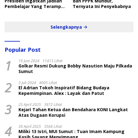
Presiden Ingatkan Jadilah
dan PPPK Mundur,
Pembelajar Yang Terampil
Ternyata Ini Penyebabnya
dan Cepat
Selengkapnya
Popular Post
1
19 Juni 2024
11413 Lihat
Golkar Resmi Dukung Bobby Nasution Maju Pilkada
Sumut
2
3 Juli 2024
4005 Lihat
El Adrian Tokoh Inspiratif Bidang Budaya
Kepemimpinan. Alex : Layak dan Patut
3
25 April 2025
3972 Lihat
Kejari Tahan Ketua dan Bendahara KONI Langkat
Atas Dugaan Korupsi
4
30 April 2025
3568 Lihat
Miliki 13 Istri, MUI Sumut : Tuan Imam Kampung
Kasih Sayang Menyimpang