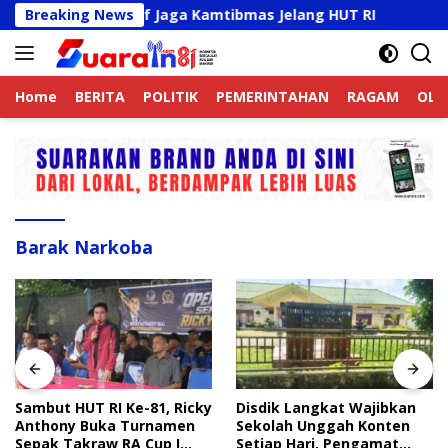
Langsung
Online Aktif Jaga Kamtibmas Jelang HUT RI
Breaking News
Sambut HU
ke
konten
Home
BERITA
POLITIK
PEMERINTAHAN
RAGAM
OLA
Barak Narkoba
Sambut HUT RI Ke-81, Ricky
Disdik Langkat Wajibkan
Anthony Buka Turnamen
Sekolah Unggah Konten
Sepak Takraw RA Cup I
Setiap Hari, Pengamat