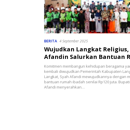
BERITA
4 September 2025
Wujudkan Langkat Religius,
Afandin Salurkan Bantuan
Ibadah
Komitmen membangun kehidupan beragama ya
kembali diwujudkan Pemerintah Kabupaten Lang
Langkat, Syah Afandi mewujudkannya dengan 
bantuan rumah ibadah senilai Rp120 juta. Bupati
Afandi menyerahkan…