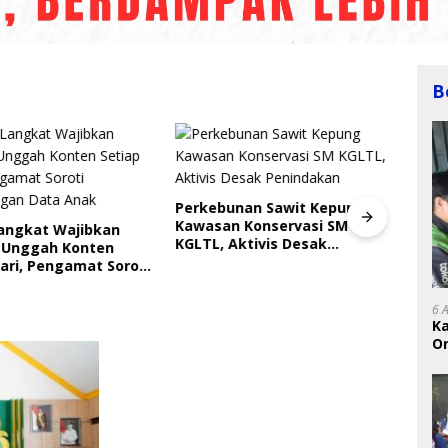
B
Perkebunan Sawit Kepung
Kawasan Konservasi SM
Langkat Wajibkan
Indri
KGLTL, Aktivis Desak
 Unggah Konten
Saya
Penindakan
ari, Pengamat Soroti
Gera
ungan Data Anak
Perl
6 
K
On
RI