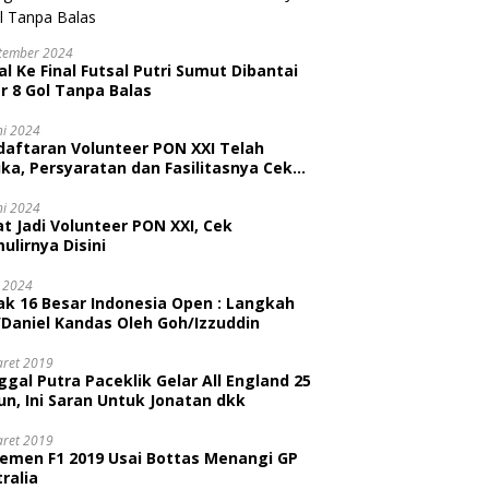
tember 2024
l Ke Final Futsal Putri Sumut Dibantai
r 8 Gol Tanpa Balas
ni 2024
daftaran Volunteer PON XXI Telah
ka, Persyaratan dan Fasilitasnya Cek
ni
ni 2024
t Jadi Volunteer PON XXI, Cek
ulirnya Disini
i 2024
ak 16 Besar Indonesia Open : Langkah
/Daniel Kandas Oleh Goh/Izzuddin
aret 2019
gal Putra Paceklik Gelar All England 25
n, Ini Saran Untuk Jonatan dkk
aret 2019
semen F1 2019 Usai Bottas Menangi GP
ralia