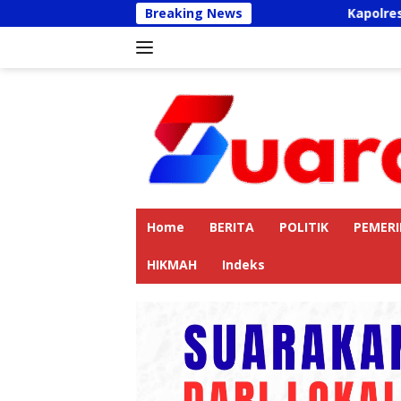
Langsung
Breaking News
Kapolres Langkat Aja
ke
konten
Home
BERITA
POLITIK
PEMER
HIKMAH
Indeks