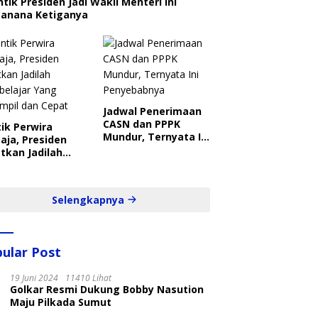
ntik Presiden Jadi Wakil Menteri Ini
canana Ketiganya
Jadwal Penerimaan
CASN dan PPPK
ik Perwira
Mundur, Ternyata Ini
aja, Presiden
Penyebabnya
tkan Jadilah
belajar Yang
ampil dan Cepat
Selengkapnya
ular Post
19 Juni 2024
11410 Lihat
Golkar Resmi Dukung Bobby Nasution
Maju Pilkada Sumut