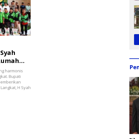
 Syah
 Rumah
Pe
ng harmonis
kat. Bupati
memberikan
 Langkat, H Syah