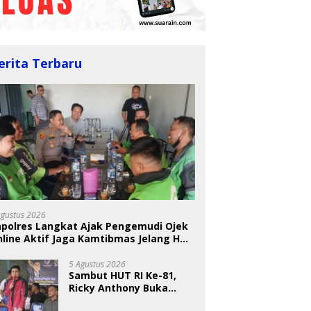
erita Terbaru
BKSDA Segera Evaluasi
Perkebunan Sawit di
 Nugraheni: Festival
U
Kawasan Konservasi di
ng Anak Harus Jadi
T
Langkat
kan Berkelanjutan
S
indungan Anak
A
Agustus 2026
apolres Langkat Ajak Pengemudi Ojek
line Aktif Jaga Kamtibmas Jelang HUT
5 Agustus 2026
Sambut HUT RI Ke-81,
Ricky Anthony Buka
Turnamen Sepak