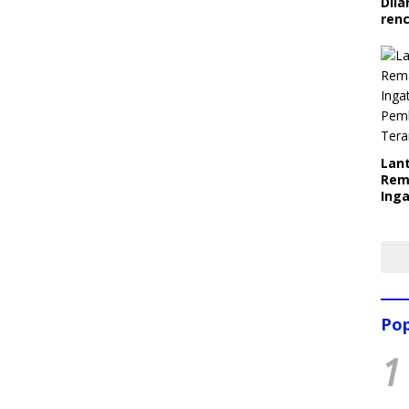
Dila
ren
Lant
Rem
Inga
Pem
Ter
Pop
1