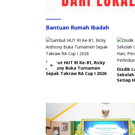
Bantuan Rumah Ibadah
Sambut HUT RI Ke-81, Ricky
Anthony Buka Turnamen
Disdik 
Sepak Takraw RA Cup I 2026
Sekolah
angkat Ajak
Setiap H
Ojek Online Aktif
Perlind
bmas Jelang HUT