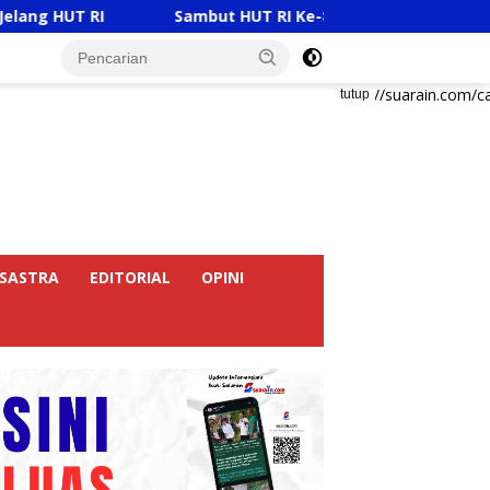
Sambut HUT RI Ke-81, Ricky Anthony Buka Turnamen 
https://suarain.com/c
tutup
SASTRA
EDITORIAL
OPINI