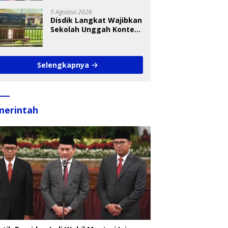
Takraw RA Cup I 2026
5 Agustus 2026
Disdik Langkat Wajibkan
Sekolah Unggah Konten
Setiap Hari, Pengamat
Soroti Perlindungan
Data Anak
Selengkapnya
merintah