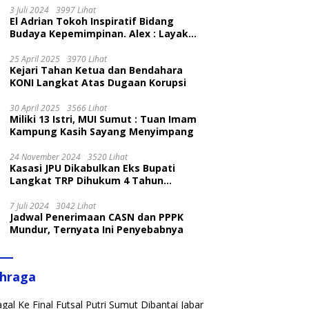
3 Juli 2024
3997 Lihat
El Adrian Tokoh Inspiratif Bidang
Budaya Kepemimpinan. Alex : Layak
dan Patut
25 April 2025
3970 Lihat
Kejari Tahan Ketua dan Bendahara
KONI Langkat Atas Dugaan Korupsi
30 April 2025
3566 Lihat
Miliki 13 Istri, MUI Sumut : Tuan Imam
Kampung Kasih Sayang Menyimpang
24 November 2024
3520 Lihat
Kasasi JPU Dikabulkan Eks Bupati
Langkat TRP Dihukum 4 Tahun
Penjara
7 Juli 2024
3042 Lihat
Jadwal Penerimaan CASN dan PPPK
Mundur, Ternyata Ini Penyebabnya
ahraga