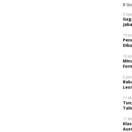
9 Sep
Gaga
Jaba
19 Ju
Pen
Dibu
Disi
19 Ju
Mina
Form
6 Jun
Bab
Leo
17 M
Tung
Tahu
17 M
Kla
Aust