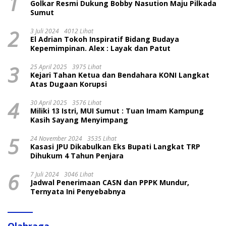
1
Golkar Resmi Dukung Bobby Nasution Maju Pilkada
Sumut
2
3 Juli 2024
4012 Lihat
El Adrian Tokoh Inspiratif Bidang Budaya
Kepemimpinan. Alex : Layak dan Patut
3
25 April 2025
3975 Lihat
Kejari Tahan Ketua dan Bendahara KONI Langkat
Atas Dugaan Korupsi
4
30 April 2025
3576 Lihat
Miliki 13 Istri, MUI Sumut : Tuan Imam Kampung
Kasih Sayang Menyimpang
5
24 November 2024
3535 Lihat
Kasasi JPU Dikabulkan Eks Bupati Langkat TRP
Dihukum 4 Tahun Penjara
6
7 Juli 2024
3046 Lihat
Jadwal Penerimaan CASN dan PPPK Mundur,
Ternyata Ini Penyebabnya