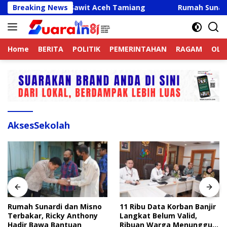
Langsung
 Perkebunan Sawit Aceh Tamiang
Breaking News
Rumah Sunardi dan M
ke
konten
Home
BERITA
POLITIK
PEMERINTAHAN
RAGAM
OLA
AksesSekolah
Rumah Sunardi dan Misno
11 Ribu Data Korban Banjir
Terbakar, Ricky Anthony
Langkat Belum Valid,
Hadir Bawa Bantuan
Ribuan Warga Menunggu