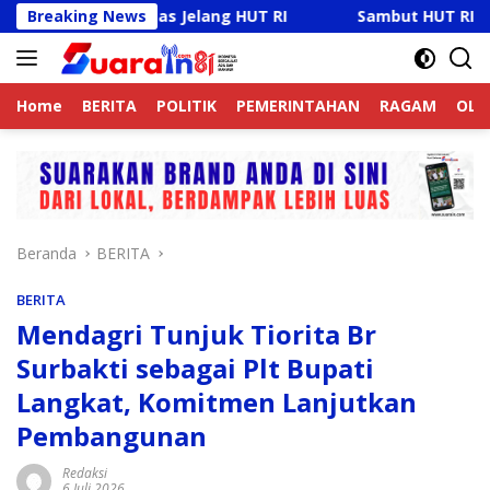
Langsung
amtibmas Jelang HUT RI
Breaking News
Sambut HUT RI Ke-81, Ricky 
ke
konten
Home
BERITA
POLITIK
PEMERINTAHAN
RAGAM
OLA
Beranda
BERITA
BERITA
Mendagri Tunjuk Tiorita Br
Surbakti sebagai Plt Bupati
Langkat, Komitmen Lanjutkan
Pembangunan
Redaksi
6 Juli 2026