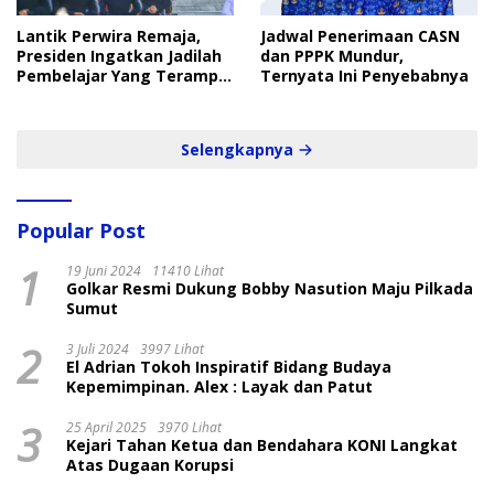
Lantik Perwira Remaja,
Jadwal Penerimaan CASN
Presiden Ingatkan Jadilah
dan PPPK Mundur,
Pembelajar Yang Terampil
Ternyata Ini Penyebabnya
dan Cepat
Selengkapnya
Popular Post
1
19 Juni 2024
11410 Lihat
Golkar Resmi Dukung Bobby Nasution Maju Pilkada
Sumut
2
3 Juli 2024
3997 Lihat
El Adrian Tokoh Inspiratif Bidang Budaya
Kepemimpinan. Alex : Layak dan Patut
3
25 April 2025
3970 Lihat
Kejari Tahan Ketua dan Bendahara KONI Langkat
Atas Dugaan Korupsi