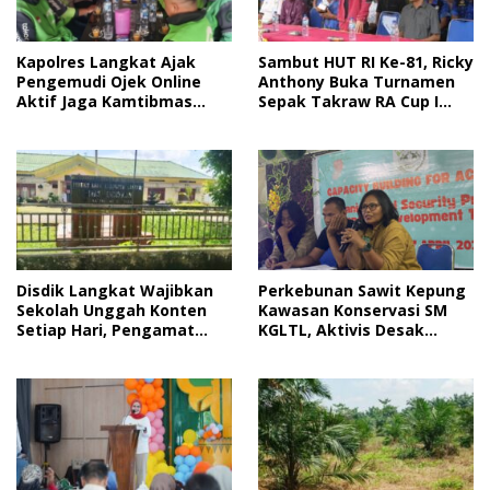
Sambut HUT RI Ke-81, Ricky
Kapolres Langkat Ajak
Anthony Buka Turnamen
Pengemudi Ojek Online
Sepak Takraw RA Cup I
Aktif Jaga Kamtibmas
2026
Jelang HUT RI
Disdik Langkat Wajibkan
Perkebunan Sawit Kepung
Sekolah Unggah Konten
Kawasan Konservasi SM
Setiap Hari, Pengamat
KGLTL, Aktivis Desak
Soroti Perlindungan Data
Penindakan
Anak