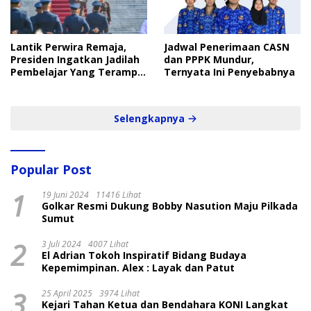
Lantik Perwira Remaja,
Jadwal Penerimaan CASN
Presiden Ingatkan Jadilah
dan PPPK Mundur,
Pembelajar Yang Terampil
Ternyata Ini Penyebabnya
dan Cepat
Selengkapnya
Popular Post
1
19 Juni 2024
11416 Lihat
Golkar Resmi Dukung Bobby Nasution Maju Pilkada
Sumut
2
3 Juli 2024
4007 Lihat
El Adrian Tokoh Inspiratif Bidang Budaya
Kepemimpinan. Alex : Layak dan Patut
3
25 April 2025
3974 Lihat
Kejari Tahan Ketua dan Bendahara KONI Langkat