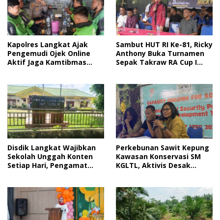
Sambut HUT RI Ke-81, Ricky
Kapolres Langkat Ajak
Anthony Buka Turnamen
Pengemudi Ojek Online
Sepak Takraw RA Cup I
Aktif Jaga Kamtibmas
2026
Jelang HUT RI
Disdik Langkat Wajibkan
Perkebunan Sawit Kepung
Sekolah Unggah Konten
Kawasan Konservasi SM
Setiap Hari, Pengamat
KGLTL, Aktivis Desak
Soroti Perlindungan Data
Penindakan
Anak