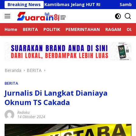
Langsung
if Jaga Kamtibmas Jelang HUT RI
Breaking News
Sambut HUT RI Ke-81
ke
konten
Home
BERITA
POLITIK
PEMERINTAHAN
RAGAM
OLA
Beranda
BERITA
BERITA
Jurnalis Di Langkat Dianiaya
Oknum TS Cakada
Redaksi
14 Oktober 2024