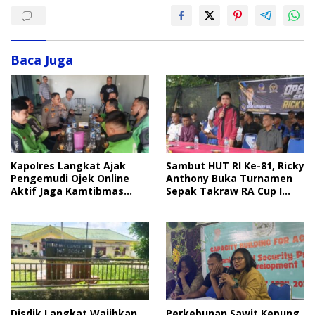
Baca Juga
Sambut HUT RI Ke-81, Ricky
Kapolres Langkat Ajak
Anthony Buka Turnamen
Pengemudi Ojek Online
Sepak Takraw RA Cup I
Aktif Jaga Kamtibmas
2026
Jelang HUT RI
Disdik Langkat Wajibkan
Perkebunan Sawit Kepung