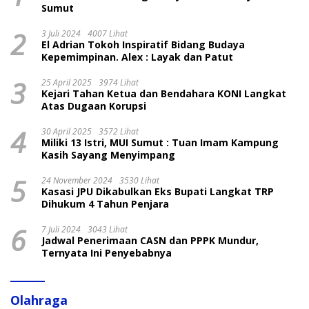
Sumut
2
3 Juli 2024
4007 Lihat
El Adrian Tokoh Inspiratif Bidang Budaya
Kepemimpinan. Alex : Layak dan Patut
3
25 April 2025
3974 Lihat
Kejari Tahan Ketua dan Bendahara KONI Langkat
Atas Dugaan Korupsi
4
30 April 2025
3572 Lihat
Miliki 13 Istri, MUI Sumut : Tuan Imam Kampung
Kasih Sayang Menyimpang
5
24 November 2024
3530 Lihat
Kasasi JPU Dikabulkan Eks Bupati Langkat TRP
Dihukum 4 Tahun Penjara
6
7 Juli 2024
3043 Lihat
Jadwal Penerimaan CASN dan PPPK Mundur,
Ternyata Ini Penyebabnya
Olahraga