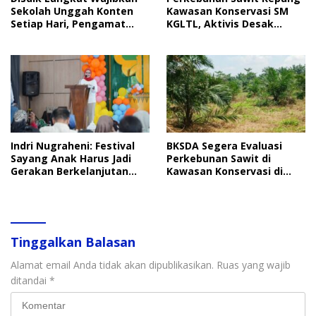
Sekolah Unggah Konten
Kawasan Konservasi SM
Setiap Hari, Pengamat
KGLTL, Aktivis Desak
Soroti Perlindungan Data
Penindakan
Anak
Indri Nugraheni: Festival
BKSDA Segera Evaluasi
Sayang Anak Harus Jadi
Perkebunan Sawit di
Gerakan Berkelanjutan
Kawasan Konservasi di
Perlindungan Anak
Langkat
Tinggalkan Balasan
Alamat email Anda tidak akan dipublikasikan.
Ruas yang wajib
ditandai
*