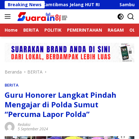
Langsung
f Jaga Kamtibmas Jelang HUT RI
Breaking News
Sambut HUT RI Ke-81,
ke
konten
Home
BERITA
POLITIK
PEMERINTAHAN
RAGAM
OLA
Beranda
BERITA
BERITA
Guru Honorer Langkat Pindah
Mengajar di Polda Sumut
“Percuma Lapor Polda”
Redaksi
5 September 2024