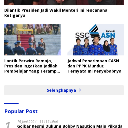
Dilantik Presiden Jadi Wakil Menteri Ini rencanana
Ketiganya
Lantik Perwira Remaja,
Jadwal Penerimaan CASN
Presiden Ingatkan Jadilah
dan PPPK Mundur,
Pembelajar Yang Terampil
Ternyata Ini Penyebabnya
dan Cepat
Selengkapnya
Popular Post
1
19 Juni 2024
11416 Lihat
Golkar Resmi Dukung Bobby Nasution Maju Pilkada