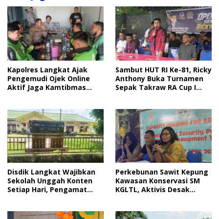
Sambut HUT RI Ke-81, Ricky
Kapolres Langkat Ajak
Anthony Buka Turnamen
Pengemudi Ojek Online
Sepak Takraw RA Cup I
Aktif Jaga Kamtibmas
2026
Jelang HUT RI
Disdik Langkat Wajibkan
Perkebunan Sawit Kepung
Sekolah Unggah Konten
Kawasan Konservasi SM
Setiap Hari, Pengamat
KGLTL, Aktivis Desak
Soroti Perlindungan Data
Penindakan
Anak