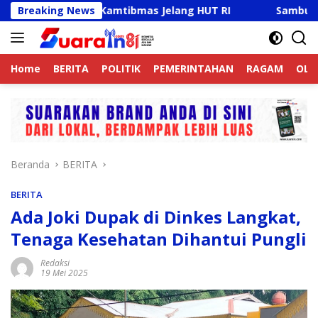
Langsung
if Jaga Kamtibmas Jelang HUT RI
Breaking News
Sambut HUT RI Ke-81
ke
konten
Home
BERITA
POLITIK
PEMERINTAHAN
RAGAM
OLA
Beranda
BERITA
BERITA
Ada Joki Dupak di Dinkes Langkat,
Tenaga Kesehatan Dihantui Pungli
Redaksi
19 Mei 2025