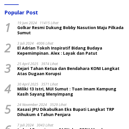
Popular Post
1
19 Juni 2024
11415 Lihat
Golkar Resmi Dukung Bobby Nasution Maju Pilkada
Sumut
2
3 Juli 2024
4006 Lihat
El Adrian Tokoh Inspiratif Bidang Budaya
Kepemimpinan. Alex : Layak dan Patut
3
25 April 2025
3974 Lihat
Kejari Tahan Ketua dan Bendahara KONI Langkat
Atas Dugaan Korupsi
4
30 April 2025
3571 Lihat
Miliki 13 Istri, MUI Sumut : Tuan Imam Kampung
Kasih Sayang Menyimpang
5
24 November 2024
3529 Lihat
Kasasi JPU Dikabulkan Eks Bupati Langkat TRP
Dihukum 4 Tahun Penjara
7 Juli 2024
3043 Lihat