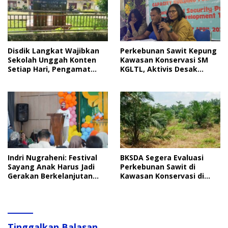
Disdik Langkat Wajibkan
Perkebunan Sawit Kepung
Sekolah Unggah Konten
Kawasan Konservasi SM
Setiap Hari, Pengamat
KGLTL, Aktivis Desak
Soroti Perlindungan Data
Penindakan
Anak
Indri Nugraheni: Festival
BKSDA Segera Evaluasi
Sayang Anak Harus Jadi
Perkebunan Sawit di
Gerakan Berkelanjutan
Kawasan Konservasi di
Perlindungan Anak
Langkat
Tinggalkan Balasan