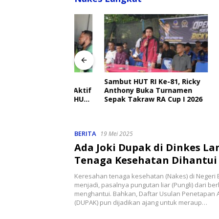
angkat Ajak
Sambut HUT RI Ke-81, Ricky
Disdik 
Ojek Online Aktif
Anthony Buka Turnamen
Sekolah
bmas Jelang HUT
Sepak Takraw RA Cup I 2026
Setiap H
Perlind
BERITA
19 Mei 2025
Ada Joki Dupak di Dinkes La
Tenaga Kesehatan Dihantui 
Keresahan tenaga kesehatan (Nakes) di Negeri 
menjadi, pasalnya pungutan liar (Pungli) dari berb
menghantui. Bahkan, Daftar Usulan Penetapan A
(DUPAK) pun dijadikan ajang untuk meraup…