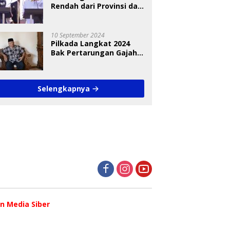
Rendah dari Provinsi dan
Nasional Diungkap Saat
Debat Pilkada
10 September 2024
Pilkada Langkat 2024
Bak Pertarungan Gajah
dan Semut
Selengkapnya
 Media Siber