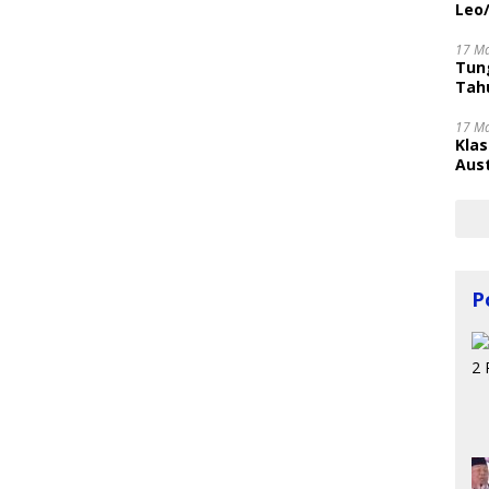
Leo
17 M
Tung
Tahu
17 M
Kla
Aust
P