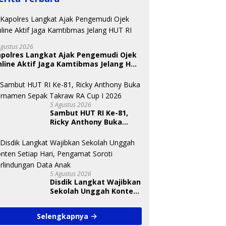
Agustus 2026
apolres Langkat Ajak Pengemudi Ojek
BKSDA Segera Evaluasi
line Aktif Jaga Kamtibmas Jelang HUT
Perkebunan Sawit di
 Nugraheni: Festival
U
Kawasan Konservasi di
ng Anak Harus Jadi
T
Langkat
kan Berkelanjutan
S
indungan Anak
A
5 Agustus 2026
Sambut HUT RI Ke-81,
Ricky Anthony Buka
Turnamen Sepak
Takraw RA Cup I 2026
5 Agustus 2026
Disdik Langkat Wajibkan
Sekolah Unggah Konten
Setiap Hari, Pengamat
Soroti Perlindungan
Selengkapnya
Data Anak