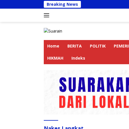
Langsung
Breaking News
Kapol
ke
konten
Home
BERITA
POLITIK
PEMER
HIKMAH
Indeks
Nakes Langkat