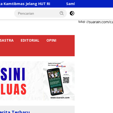
s Jelang HUT RI
Sambut HUT RI Ke-81, Ricky Anthony 
https://suarain.com/c
tutup
SASTRA
EDITORIAL
OPINI
erita Terbaru