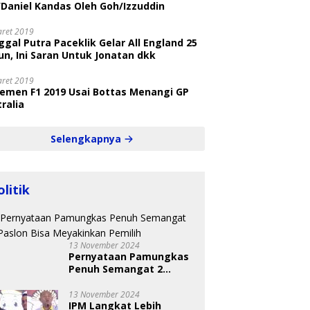
/Daniel Kandas Oleh Goh/Izzuddin
aret 2019
gal Putra Paceklik Gelar All England 25
n, Ini Saran Untuk Jonatan dkk
aret 2019
semen F1 2019 Usai Bottas Menangi GP
ralia
Selengkapnya
olitik
13 November 2024
Pernyataan Pamungkas
Penuh Semangat 2
Paslon Bisa Meyakinkan
Pemilih
13 November 2024
IPM Langkat Lebih