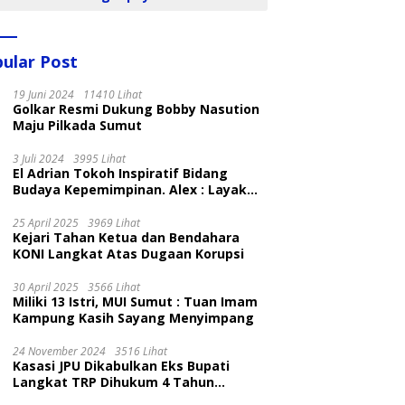
ular Post
19 Juni 2024
11410 Lihat
Golkar Resmi Dukung Bobby Nasution
Maju Pilkada Sumut
3 Juli 2024
3995 Lihat
El Adrian Tokoh Inspiratif Bidang
Budaya Kepemimpinan. Alex : Layak
dan Patut
25 April 2025
3969 Lihat
Kejari Tahan Ketua dan Bendahara
KONI Langkat Atas Dugaan Korupsi
30 April 2025
3566 Lihat
Miliki 13 Istri, MUI Sumut : Tuan Imam
Kampung Kasih Sayang Menyimpang
24 November 2024
3516 Lihat
Kasasi JPU Dikabulkan Eks Bupati
Langkat TRP Dihukum 4 Tahun
Penjara