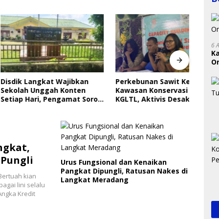
6 
K
On
Indri
RI
Saya
Langkat Wajibkan
Perkebunan Sawit Kepung
Gera
 Unggah Konten
Kawasan Konservasi SM
Perl
ari, Pengamat Soroti
KGLTL, Aktivis Desak
ungan Data Anak
Penindakan
ngkat,
Pungli
Urus Fungsional dan Kenaikan
Pangkat Dipungli, Ratusan Nakes di
Bertuah kian
Langkat Meradang
agai lini selalu
ngka Kredit