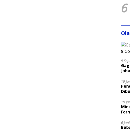
6
Ol
9 Sep
Gaga
Jaba
19 Ju
Pen
Dibu
Disi
19 Ju
Mina
Form
6 Jun
Bab