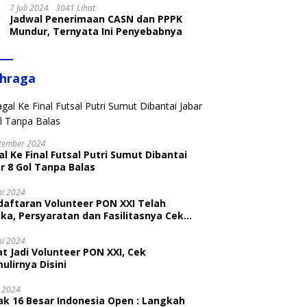
7 Juli 2024
3041 Lihat
Jadwal Penerimaan CASN dan PPPK
Mundur, Ternyata Ini Penyebabnya
ahraga
tember 2024
l Ke Final Futsal Putri Sumut Dibantai
r 8 Gol Tanpa Balas
ni 2024
daftaran Volunteer PON XXI Telah
ka, Persyaratan dan Fasilitasnya Cek
ni
ni 2024
t Jadi Volunteer PON XXI, Cek
ulirnya Disini
i 2024
ak 16 Besar Indonesia Open : Langkah