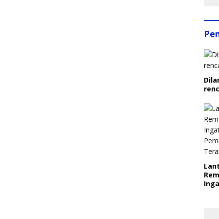
Pe
Dila
ren
Lant
Rem
Inga
Pem
Ter