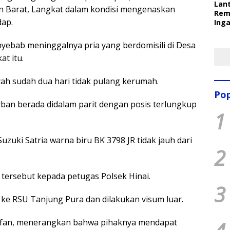
Lant
 Barat, Langkat dalam kondisi mengenaskan
Rem
dap.
Inga
Pem
Ter
yebab meninggalnya pria yang berdomisili di Desa
t itu.
ah sudah dua hari tidak pulang kerumah.
Pop
an berada didalam parit dengan posis terlungkup
1
zuki Satria warna biru BK 3798 JR tidak jauh dari
2
tersebut kepada petugas Polsek Hinai.
3
e RSU Tanjung Pura dan dilakukan visum luar.
aufan, menerangkan bahwa pihaknya mendapat