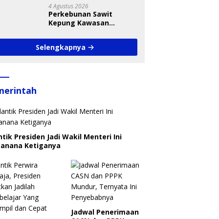
4 Agustus 2026
Perkebunan Sawit
Kepung Kawasan
Konservasi SM KGLTL,
Aktivis Desak
Selengkapnya
Penindakan
merintah
ntik Presiden Jadi Wakil Menteri Ini
canana Ketiganya
Jadwal Penerimaan