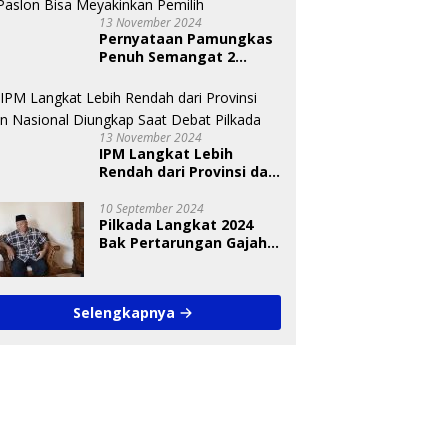
13 November 2024
Pernyataan Pamungkas
Penuh Semangat 2
Paslon Bisa Meyakinkan
Pemilih
13 November 2024
IPM Langkat Lebih
Rendah dari Provinsi dan
Nasional Diungkap Saat
Debat Pilkada
10 September 2024
Pilkada Langkat 2024
Bak Pertarungan Gajah
dan Semut
Selengkapnya