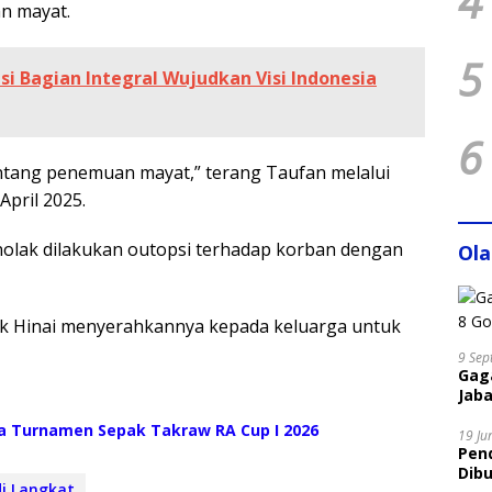
4
n mayat.
5
si Bagian Integral Wujudkan Visi Indonesia
6
ntang penemuan mayat,” terang Taufan melalui
April 2025.
olak dilakukan outopsi terhadap korban dengan
Ol
k Hinai menyerahkannya kepada keluarga untuk
9 Sep
Gaga
Jaba
ka Turnamen Sepak Takraw RA Cup I 2026
19 Ju
Pen
Dibu
i Langkat