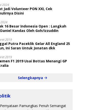
ni
ni 2024
t Jadi Volunteer PON XXI, Cek
ulirnya Disini
i 2024
ak 16 Besar Indonesia Open : Langkah
/Daniel Kandas Oleh Goh/Izzuddin
aret 2019
gal Putra Paceklik Gelar All England 25
n, Ini Saran Untuk Jonatan dkk
aret 2019
semen F1 2019 Usai Bottas Menangi GP
ralia
Selengkapnya
olitik