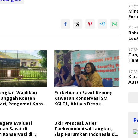
Disi
19 Ju
Mina
Form
6 Jun
Bab
Leo
17 M
Tung
Tahu
17 M
Kla
Aust
Langkat Wajibkan
Perkebunan Sawit Kepung
 Unggah Konten
Kawasan Konservasi SM
ari, Pengamat Soroti
KGLTL, Aktivis Desak
ungan Data Anak
Penindakan
P
egera Evaluasi
Ukir Prestasi, Atlet
nan Sawit di
Taekwondo Asal Langkat,
 Konservasi di
Siap Harumkan Indonesia di