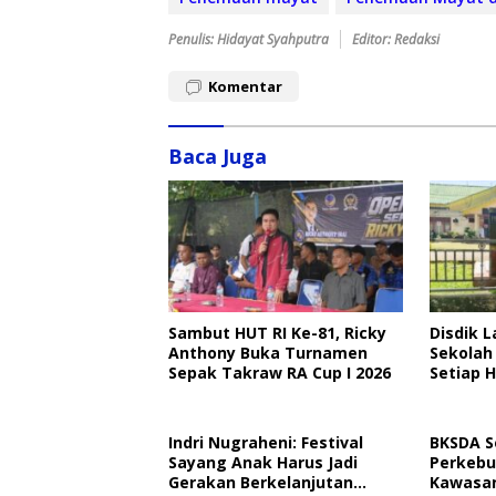
Penulis: Hidayat Syahputra
Editor: Redaksi
Komentar
Baca Juga
Sambut HUT RI Ke-81, Ricky
Disdik 
Anthony Buka Turnamen
Sekolah
Sepak Takraw RA Cup I 2026
Setiap H
Perlind
Indri Nugraheni: Festival
BKSDA S
Sayang Anak Harus Jadi
Perkebu
Gerakan Berkelanjutan
Kawasan