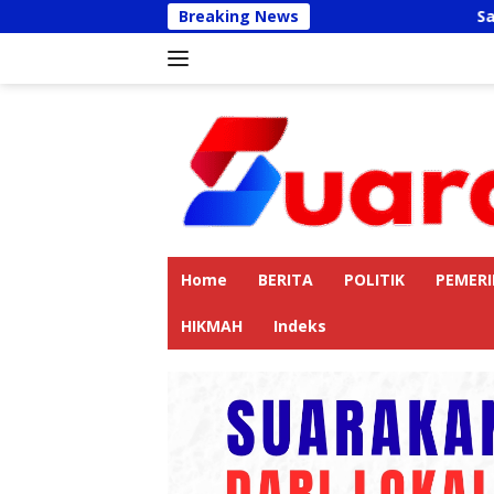
Langsung
Breaking News
Sambut HUT RI K
ke
konten
Home
BERITA
POLITIK
PEMER
HIKMAH
Indeks