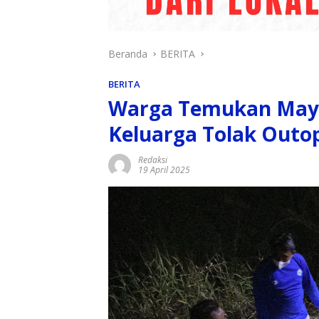
Beranda
BERITA
BERITA
Warga Temukan Mayat
Keluarga Tolak Outo
Redaksi
19 April 2025