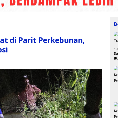
B
 di Parit Perkebunan,
psi
5 
Sa
B
2