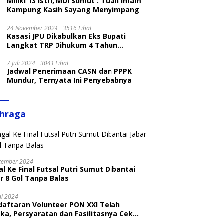
Miliki 13 Istri, MUI Sumut : Tuan Imam
Kampung Kasih Sayang Menyimpang
24 November 2024
3516 Lihat
Kasasi JPU Dikabulkan Eks Bupati
Langkat TRP Dihukum 4 Tahun
Penjara
7 Juli 2024
3041 Lihat
Jadwal Penerimaan CASN dan PPPK
Mundur, Ternyata Ini Penyebabnya
ahraga
tember 2024
l Ke Final Futsal Putri Sumut Dibantai
r 8 Gol Tanpa Balas
ni 2024
daftaran Volunteer PON XXI Telah
ka, Persyaratan dan Fasilitasnya Cek