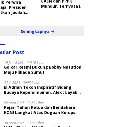
CASN dan PPPK
ik Perwira
Mundur, Ternyata Ini
aja, Presiden
Penyebabnya
tkan Jadilah
belajar Yang
ampil dan Cepat
Selengkapnya
ular Post
19 Juni 2024
11410 Lihat
Golkar Resmi Dukung Bobby Nasution
Maju Pilkada Sumut
3 Juli 2024
3995 Lihat
El Adrian Tokoh Inspiratif Bidang
Budaya Kepemimpinan. Alex : Layak
dan Patut
25 April 2025
3969 Lihat
Kejari Tahan Ketua dan Bendahara
KONI Langkat Atas Dugaan Korupsi
30 April 2025
3566 Lihat