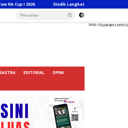
26
Disdik Langkat Wajibkan Sekolah Unggah Konten S
https://suarain.com/c
tutup
SASTRA
EDITORIAL
OPINI