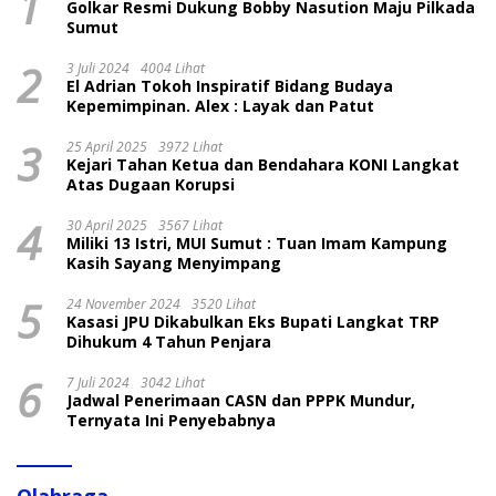
1
Golkar Resmi Dukung Bobby Nasution Maju Pilkada
Sumut
2
3 Juli 2024
4004 Lihat
El Adrian Tokoh Inspiratif Bidang Budaya
Kepemimpinan. Alex : Layak dan Patut
3
25 April 2025
3972 Lihat
Kejari Tahan Ketua dan Bendahara KONI Langkat
Atas Dugaan Korupsi
4
30 April 2025
3567 Lihat
Miliki 13 Istri, MUI Sumut : Tuan Imam Kampung
Kasih Sayang Menyimpang
5
24 November 2024
3520 Lihat
Kasasi JPU Dikabulkan Eks Bupati Langkat TRP
Dihukum 4 Tahun Penjara
6
7 Juli 2024
3042 Lihat
Jadwal Penerimaan CASN dan PPPK Mundur,
Ternyata Ini Penyebabnya