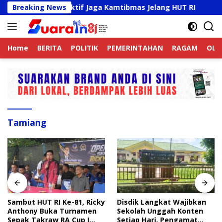
Langsung
ek Online Aktif Jaga Kamtibmas Jelang HUT RI
Breaking News
Sambut
ke
konten
Home
BERITA
POLITIK
PEMERINTAHAN
RAGAM
OLA
Tamiang
Sambut HUT RI Ke-81, Ricky
Disdik Langkat Wajibkan
Anthony Buka Turnamen
Sekolah Unggah Konten
Sepak Takraw RA Cup I
Setiap Hari, Pengamat