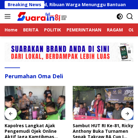
Langsung
kat Belum Valid, Ribuan Warga Menunggu Bantuan
Breaking News
Kapo
ke
konten
Home
BERITA
POLITIK
PEMERINTAHAN
RAGAM
OLA
Perumahan Oma Deli
Kapolres Langkat Ajak
Sambut HUT RI Ke-81, Ricky
Pengemudi Ojek Online
Anthony Buka Turnamen
Aktif Jaga Kamtibmas
Sepak Takraw RA Cup I