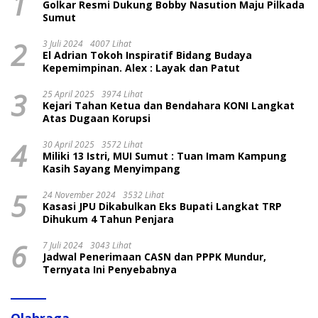
1
Golkar Resmi Dukung Bobby Nasution Maju Pilkada
Sumut
2
3 Juli 2024
4007 Lihat
El Adrian Tokoh Inspiratif Bidang Budaya
Kepemimpinan. Alex : Layak dan Patut
3
25 April 2025
3974 Lihat
Kejari Tahan Ketua dan Bendahara KONI Langkat
Atas Dugaan Korupsi
4
30 April 2025
3572 Lihat
Miliki 13 Istri, MUI Sumut : Tuan Imam Kampung
Kasih Sayang Menyimpang
5
24 November 2024
3532 Lihat
Kasasi JPU Dikabulkan Eks Bupati Langkat TRP
Dihukum 4 Tahun Penjara
6
7 Juli 2024
3043 Lihat
Jadwal Penerimaan CASN dan PPPK Mundur,
Ternyata Ini Penyebabnya