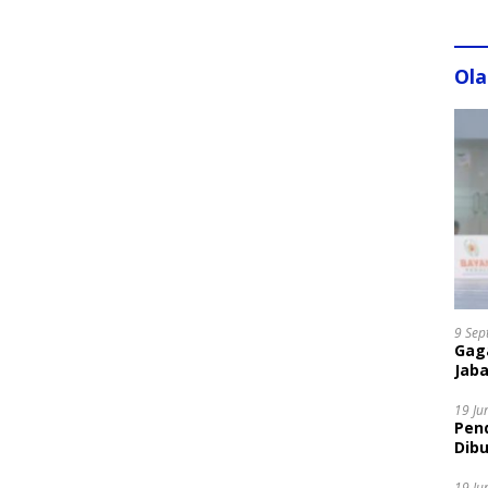
Ol
9 Sep
Gaga
Jaba
19 Ju
Pen
Dibu
Disi
19 Ju