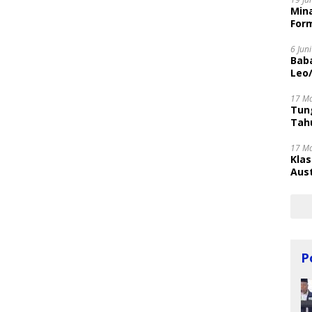
Mina
Form
6 Jun
Bab
Leo
17 M
Tung
Tahu
17 M
Kla
Aust
P