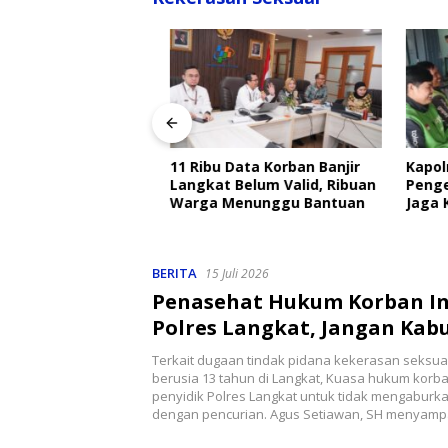
rdi dan Misno
11 Ribu Data Korban Banjir
Kapolre
Ricky Anthony
Langkat Belum Valid, Ribuan
Pengemu
 Bantuan
Warga Menunggu Bantuan
Jaga Ka
RI
BERITA
15 Juli 2026
Penasehat Hukum Korban I
Polres Langkat, Jangan Kab
Dugaan Kekerasan Seksual J
Terkait dugaan tindak pidana kekerasan seksua
Pencurian
berusia 13 tahun di Langkat, Kuasa hukum korb
penyidik Polres Langkat untuk tidak mengaburk
dengan pencurian. Agus Setiawan, SH menyam