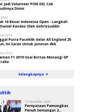
t Jadi Volunteer PON XXI, Cek
ulirnya Disini
i 2024
ak 16 Besar Indonesia Open : Langkah
/Daniel Kandas Oleh Goh/Izzuddin
aret 2019
gal Putra Paceklik Gelar All England 25
n, Ini Saran Untuk Jonatan dkk
aret 2019
semen F1 2019 Usai Bottas Menangi GP
ralia
Selengkapnya
olitik
13 November 2024
Pernyataan Pamungkas
Penuh Semangat 2