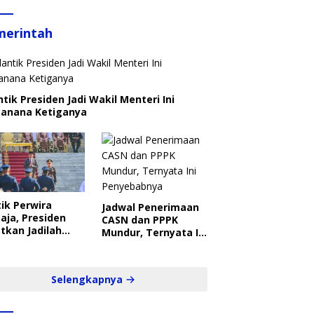
merintah
ntik Presiden Jadi Wakil Menteri Ini
canana Ketiganya
ik Perwira
Jadwal Penerimaan
aja, Presiden
CASN dan PPPK
tkan Jadilah
Mundur, Ternyata Ini
belajar Yang
Penyebabnya
ampil dan Cepat
Selengkapnya