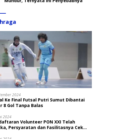
Mundur, Ternyata Ini Penyebabnya
ahraga
tember 2024
l Ke Final Futsal Putri Sumut Dibantai
r 8 Gol Tanpa Balas
ni 2024
daftaran Volunteer PON XXI Telah
ka, Persyaratan dan Fasilitasnya Cek
ni
ni 2024