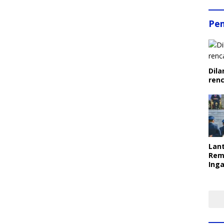
Pe
Dila
ren
Lant
Rem
Inga
Pem
Ter