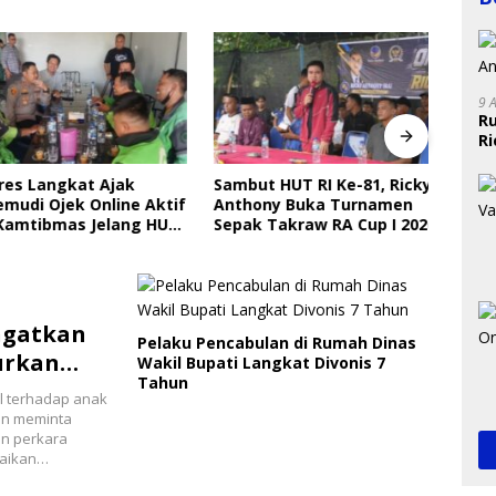
9 
R
R
Disd
Seko
s Langkat Ajak
Sambut HUT RI Ke-81, Ricky
Seti
di Ojek Online Aktif
Anthony Buka Turnamen
Perl
mtibmas Jelang HUT
Sepak Takraw RA Cup I 2026
ngatkan
Pelaku Pencabulan di Rumah Dinas
urkan
Wakil Bupati Langkat Divonis 7
Tahun
adi
l terhadap anak
an meminta
an perkara
paikan…