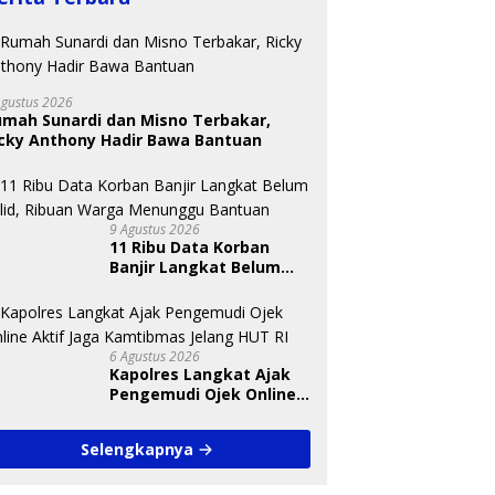
Agustus 2026
umah Sunardi dan Misno Terbakar,
icky Anthony Hadir Bawa Bantuan
ik Langkat Wajibkan
I
lah Unggah Konten
S
Perkebunan Sawit Kepung
ap Hari, Pengamat Soroti
G
Kawasan Konservasi SM
indungan Data Anak
P
KGLTL, Aktivis Desak
9 Agustus 2026
Penindakan
11 Ribu Data Korban
Banjir Langkat Belum
Valid, Ribuan Warga
Menunggu Bantuan
6 Agustus 2026
Kapolres Langkat Ajak
Pengemudi Ojek Online
Aktif Jaga Kamtibmas
Jelang HUT RI
Selengkapnya