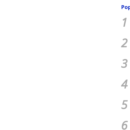
Pop
1
2
3
4
5
6