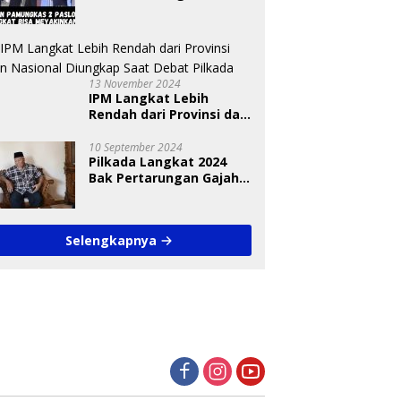
Paslon Bisa Meyakinkan
Pemilih
13 November 2024
IPM Langkat Lebih
Rendah dari Provinsi dan
Nasional Diungkap Saat
Debat Pilkada
10 September 2024
Pilkada Langkat 2024
Bak Pertarungan Gajah
dan Semut
Selengkapnya