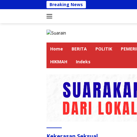
Langsung
Breaking News
Ruma
ke
konten
Home
BERITA
POLITIK
PEMER
HIKMAH
Indeks
Kekerasan Seksual