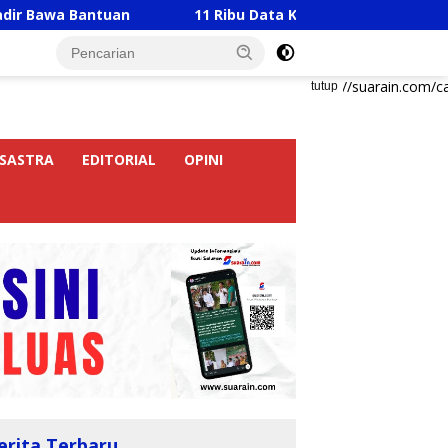
ntuan
11 Ribu Data Korban Banjir Langkat Belum Val
https://suarain.com/c
tutup
SASTRA
EDITORIAL
OPINI
erita Terbaru