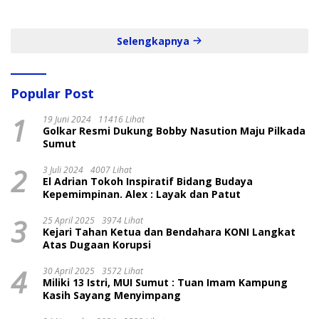
dan Cepat
Selengkapnya
Popular Post
1
19 Juni 2024
11416 Lihat
Golkar Resmi Dukung Bobby Nasution Maju Pilkada
Sumut
2
3 Juli 2024
4007 Lihat
El Adrian Tokoh Inspiratif Bidang Budaya
Kepemimpinan. Alex : Layak dan Patut
3
25 April 2025
3974 Lihat
Kejari Tahan Ketua dan Bendahara KONI Langkat
Atas Dugaan Korupsi
4
30 April 2025
3572 Lihat
Miliki 13 Istri, MUI Sumut : Tuan Imam Kampung
Kasih Sayang Menyimpang