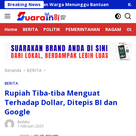
Langsung
Valid, Ribuan Warga Menunggu Bantuan
Breaking News
Kapolres Lang
ke
konten
Home
BERITA
POLITIK
PEMERINTAHAN
RAGAM
OLA
Beranda
BERITA
BERITA
Rupiah Tiba-tiba Menguat
Terhadap Dollar, Ditepis BI dan
Google
Redaksi
1 Februari 2025