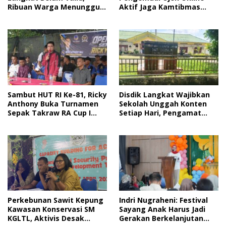
Aktif Jaga Kamtibmas
Ribuan Warga Menunggu
Jelang HUT RI
Bantuan
Sambut HUT RI Ke-81, Ricky
Disdik Langkat Wajibkan
Anthony Buka Turnamen
Sekolah Unggah Konten
Sepak Takraw RA Cup I
Setiap Hari, Pengamat
2026
Soroti Perlindungan Data
Anak
Perkebunan Sawit Kepung
Indri Nugraheni: Festival
Kawasan Konservasi SM
Sayang Anak Harus Jadi
KGLTL, Aktivis Desak
Gerakan Berkelanjutan