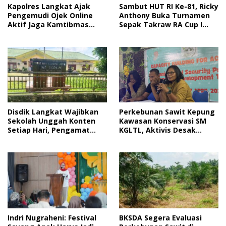
Sambut HUT RI Ke-81, Ricky
Kapolres Langkat Ajak
Anthony Buka Turnamen
Pengemudi Ojek Online
Sepak Takraw RA Cup I
Aktif Jaga Kamtibmas
2026
Jelang HUT RI
Disdik Langkat Wajibkan
Perkebunan Sawit Kepung
Sekolah Unggah Konten
Kawasan Konservasi SM
Setiap Hari, Pengamat
KGLTL, Aktivis Desak
Soroti Perlindungan Data
Penindakan
Anak
Indri Nugraheni: Festival
BKSDA Segera Evaluasi