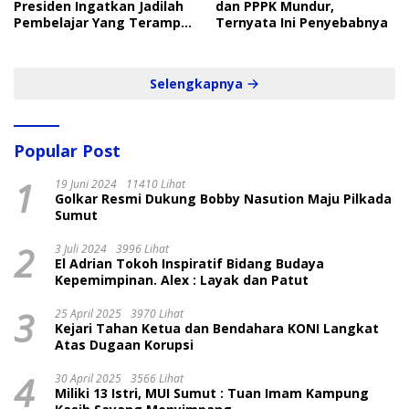
Presiden Ingatkan Jadilah
dan PPPK Mundur,
Pembelajar Yang Terampil
Ternyata Ini Penyebabnya
dan Cepat
Selengkapnya
Popular Post
1
19 Juni 2024
11410 Lihat
Golkar Resmi Dukung Bobby Nasution Maju Pilkada
Sumut
2
3 Juli 2024
3996 Lihat
El Adrian Tokoh Inspiratif Bidang Budaya
Kepemimpinan. Alex : Layak dan Patut
3
25 April 2025
3970 Lihat
Kejari Tahan Ketua dan Bendahara KONI Langkat
Atas Dugaan Korupsi
4
30 April 2025
3566 Lihat
Miliki 13 Istri, MUI Sumut : Tuan Imam Kampung