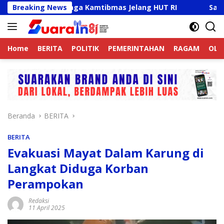
Langsung
e Aktif Jaga Kamtibmas Jelang HUT RI
Breaking News
Sambut HUT RI 
ke
konten
Home
BERITA
POLITIK
PEMERINTAHAN
RAGAM
OLA
Beranda
BERITA
BERITA
Evakuasi Mayat Dalam Karung di
Langkat Diduga Korban
Perampokan
Redaksi
11 April 2025