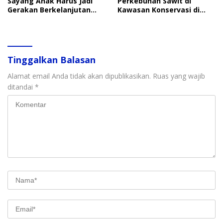
Sayang Anak Harus Jadi
Perkebunan Sawit di
Gerakan Berkelanjutan
Kawasan Konservasi di
Perlindungan Anak
Langkat
Tinggalkan Balasan
Alamat email Anda tidak akan dipublikasikan.
Ruas yang wajib
ditandai
*