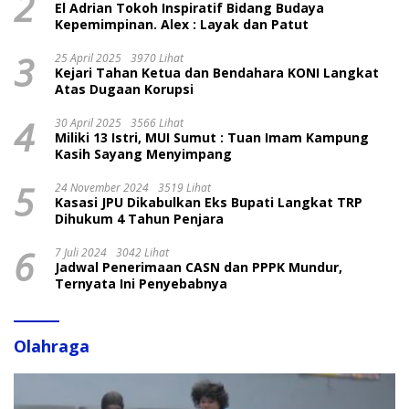
2
El Adrian Tokoh Inspiratif Bidang Budaya
Kepemimpinan. Alex : Layak dan Patut
3
25 April 2025
3970 Lihat
Kejari Tahan Ketua dan Bendahara KONI Langkat
Atas Dugaan Korupsi
4
30 April 2025
3566 Lihat
Miliki 13 Istri, MUI Sumut : Tuan Imam Kampung
Kasih Sayang Menyimpang
5
24 November 2024
3519 Lihat
Kasasi JPU Dikabulkan Eks Bupati Langkat TRP
Dihukum 4 Tahun Penjara
6
7 Juli 2024
3042 Lihat
Jadwal Penerimaan CASN dan PPPK Mundur,
Ternyata Ini Penyebabnya
Olahraga