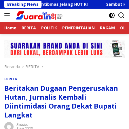
Langsung
aga Kamtibmas Jelang HUT RI
Breaking News
Sambut HUT RI Ke-81, R
ke
konten
Home
BERITA
POLITIK
PEMERINTAHAN
RAGAM
OLA
Beranda
BERITA
BERITA
Beritakan Dugaan Pengerusakan
Hutan, Jurnalis Kembali
Diintimidasi Orang Dekat Bupati
Langkat
Redaksi
8 Juli 2025