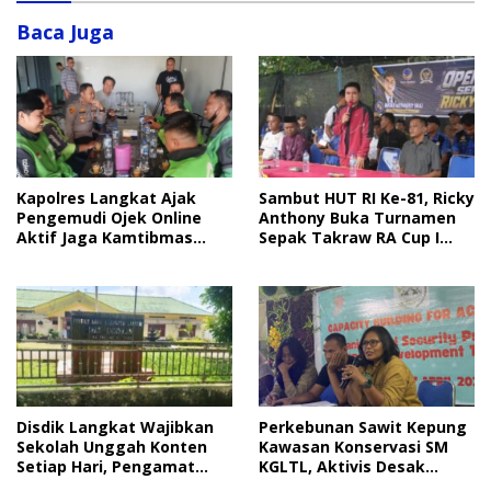
Baca Juga
Sambut HUT RI Ke-81, Ricky
Kapolres Langkat Ajak
Anthony Buka Turnamen
Pengemudi Ojek Online
Sepak Takraw RA Cup I
Aktif Jaga Kamtibmas
2026
Jelang HUT RI
Disdik Langkat Wajibkan
Perkebunan Sawit Kepung
Sekolah Unggah Konten
Kawasan Konservasi SM
Setiap Hari, Pengamat
KGLTL, Aktivis Desak
Soroti Perlindungan Data
Penindakan