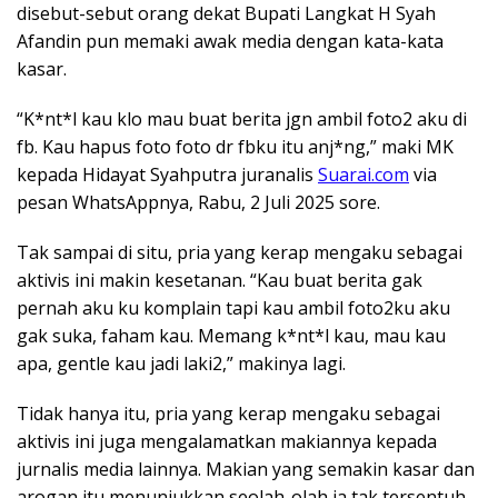
disebut-sebut orang dekat Bupati Langkat H Syah
Afandin pun memaki awak media dengan kata-kata
kasar.
“K*nt*l kau klo mau buat berita jgn ambil foto2 aku di
fb. Kau hapus foto foto dr fbku itu anj*ng,” maki MK
kepada Hidayat Syahputra juranalis
Suarai.com
via
pesan WhatsAppnya, Rabu, 2 Juli 2025 sore.
Tak sampai di situ, pria yang kerap mengaku sebagai
aktivis ini makin kesetanan. “Kau buat berita gak
pernah aku ku komplain tapi kau ambil foto2ku aku
gak suka, faham kau. Memang k*nt*l kau, mau kau
apa, gentle kau jadi laki2,” makinya lagi.
Tidak hanya itu, pria yang kerap mengaku sebagai
aktivis ini juga mengalamatkan makiannya kepada
jurnalis media lainnya. Makian yang semakin kasar dan
arogan itu menunjukkan seolah-olah ia tak tersentuh