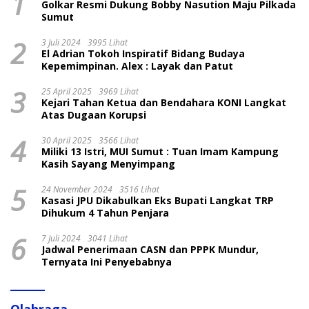
1
Golkar Resmi Dukung Bobby Nasution Maju Pilkada
Sumut
2
3 Juli 2024
3995 Lihat
El Adrian Tokoh Inspiratif Bidang Budaya
Kepemimpinan. Alex : Layak dan Patut
3
25 April 2025
3969 Lihat
Kejari Tahan Ketua dan Bendahara KONI Langkat
Atas Dugaan Korupsi
4
30 April 2025
3566 Lihat
Miliki 13 Istri, MUI Sumut : Tuan Imam Kampung
Kasih Sayang Menyimpang
5
24 November 2024
3516 Lihat
Kasasi JPU Dikabulkan Eks Bupati Langkat TRP
Dihukum 4 Tahun Penjara
6
7 Juli 2024
3041 Lihat
Jadwal Penerimaan CASN dan PPPK Mundur,
Ternyata Ini Penyebabnya