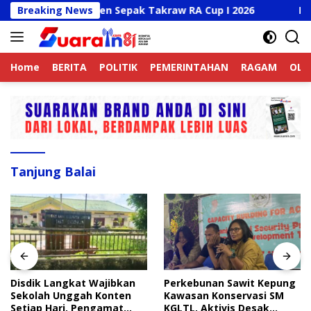
Langsung
 Buka Turnamen Sepak Takraw RA Cup I 2026
Breaking News
Disdik L
ke
konten
Home
BERITA
POLITIK
PEMERINTAHAN
RAGAM
OLA
Tanjung Balai
Disdik Langkat Wajibkan
Perkebunan Sawit Kepung
Sekolah Unggah Konten
Kawasan Konservasi SM
Setiap Hari, Pengamat
KGLTL, Aktivis Desak