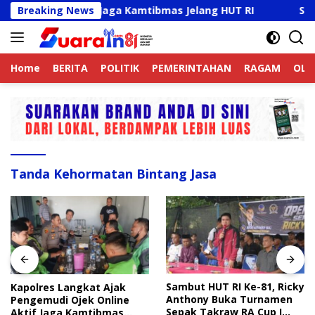
Langsung
nline Aktif Jaga Kamtibmas Jelang HUT RI
Breaking News
Sambut HU
ke
konten
Home
BERITA
POLITIK
PEMERINTAHAN
RAGAM
OLA
Tanda Kehormatan Bintang Jasa
Sambut HUT RI Ke-81, Ricky
Disdik Langkat Wajibkan
Anthony Buka Turnamen
Sekolah Unggah Konten
Sepak Takraw RA Cup I
Setiap Hari, Pengamat