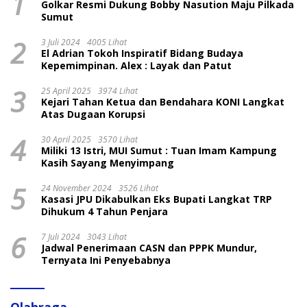
1
Golkar Resmi Dukung Bobby Nasution Maju Pilkada
Sumut
2
3 Juli 2024
4005 Lihat
El Adrian Tokoh Inspiratif Bidang Budaya
Kepemimpinan. Alex : Layak dan Patut
3
25 April 2025
3974 Lihat
Kejari Tahan Ketua dan Bendahara KONI Langkat
Atas Dugaan Korupsi
4
30 April 2025
3570 Lihat
Miliki 13 Istri, MUI Sumut : Tuan Imam Kampung
Kasih Sayang Menyimpang
5
24 November 2024
3526 Lihat
Kasasi JPU Dikabulkan Eks Bupati Langkat TRP
Dihukum 4 Tahun Penjara
6
7 Juli 2024
3043 Lihat
Jadwal Penerimaan CASN dan PPPK Mundur,
Ternyata Ini Penyebabnya