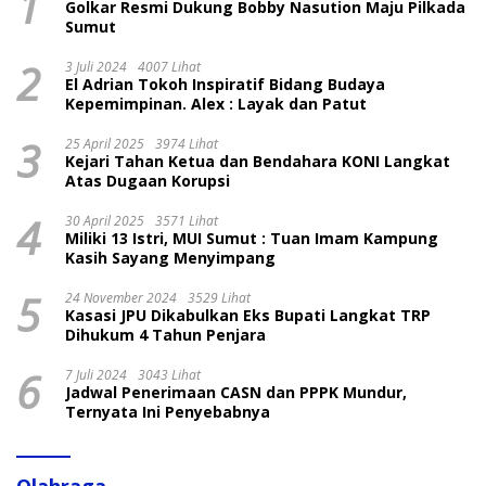
1
Golkar Resmi Dukung Bobby Nasution Maju Pilkada
Sumut
2
3 Juli 2024
4007 Lihat
El Adrian Tokoh Inspiratif Bidang Budaya
Kepemimpinan. Alex : Layak dan Patut
3
25 April 2025
3974 Lihat
Kejari Tahan Ketua dan Bendahara KONI Langkat
Atas Dugaan Korupsi
4
30 April 2025
3571 Lihat
Miliki 13 Istri, MUI Sumut : Tuan Imam Kampung
Kasih Sayang Menyimpang
5
24 November 2024
3529 Lihat
Kasasi JPU Dikabulkan Eks Bupati Langkat TRP
Dihukum 4 Tahun Penjara
6
7 Juli 2024
3043 Lihat
Jadwal Penerimaan CASN dan PPPK Mundur,
Ternyata Ini Penyebabnya