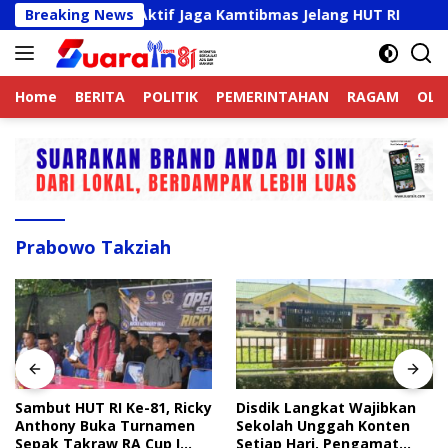
Langsung
jek Online Aktif Jaga Kamtibmas Jelang HUT RI
Breaking News
Sambu
ke
konten
Home
BERITA
POLITIK
PEMERINTAHAN
RAGAM
OLA
Prabowo Takziah
Sambut HUT RI Ke-81, Ricky
Disdik Langkat Wajibkan
Anthony Buka Turnamen
Sekolah Unggah Konten
Sepak Takraw RA Cup I
Setiap Hari, Pengamat