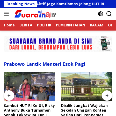
Langsung
jek Online Aktif Jaga Kamtibmas Jelang HUT RI
Breaking News
Sambu
ke
konten
Home
BERITA
POLITIK
PEMERINTAHAN
RAGAM
OLA
Prabowo Lantik Menteri Esok Pagi
Sambut HUT RI Ke-81, Ricky
Disdik Langkat Wajibkan
Anthony Buka Turnamen
Sekolah Unggah Konten
Sepak Takraw RA Cup I
Setiap Hari, Pengamat