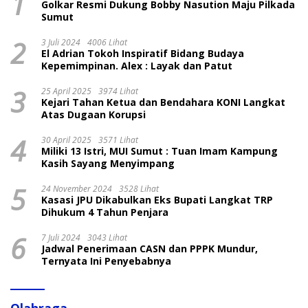
1
Golkar Resmi Dukung Bobby Nasution Maju Pilkada
Sumut
2
3 Juli 2024
4006 Lihat
El Adrian Tokoh Inspiratif Bidang Budaya
Kepemimpinan. Alex : Layak dan Patut
3
25 April 2025
3974 Lihat
Kejari Tahan Ketua dan Bendahara KONI Langkat
Atas Dugaan Korupsi
4
30 April 2025
3571 Lihat
Miliki 13 Istri, MUI Sumut : Tuan Imam Kampung
Kasih Sayang Menyimpang
5
24 November 2024
3528 Lihat
Kasasi JPU Dikabulkan Eks Bupati Langkat TRP
Dihukum 4 Tahun Penjara
6
7 Juli 2024
3043 Lihat
Jadwal Penerimaan CASN dan PPPK Mundur,
Ternyata Ini Penyebabnya