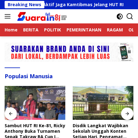
Langsung
Ojek Online Aktif Jaga Kamtibmas Jelang HUT RI
Breaking News
Sam
ke
konten
Home
BERITA
POLITIK
PEMERINTAHAN
RAGAM
OLA
Populasi Manusia
Sambut HUT RI Ke-81, Ricky
Disdik Langkat Wajibkan
Anthony Buka Turnamen
Sekolah Unggah Konten
Sepak Takraw RA Cup I
Setiap Hari, Pengamat