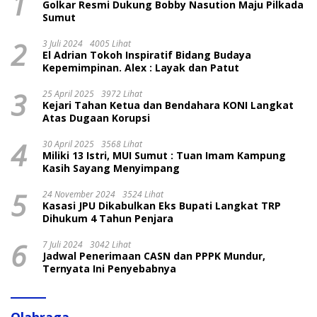
1
Golkar Resmi Dukung Bobby Nasution Maju Pilkada
Sumut
2
3 Juli 2024
4005 Lihat
El Adrian Tokoh Inspiratif Bidang Budaya
Kepemimpinan. Alex : Layak dan Patut
3
25 April 2025
3972 Lihat
Kejari Tahan Ketua dan Bendahara KONI Langkat
Atas Dugaan Korupsi
4
30 April 2025
3568 Lihat
Miliki 13 Istri, MUI Sumut : Tuan Imam Kampung
Kasih Sayang Menyimpang
5
24 November 2024
3524 Lihat
Kasasi JPU Dikabulkan Eks Bupati Langkat TRP
Dihukum 4 Tahun Penjara
6
7 Juli 2024
3042 Lihat
Jadwal Penerimaan CASN dan PPPK Mundur,
Ternyata Ini Penyebabnya