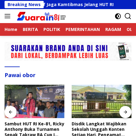
Langsung
nline Aktif Jaga Kamtibmas Jelang HUT RI
Breaking News
Sambut HU
ke
konten
Home
BERITA
POLITIK
PEMERINTAHAN
RAGAM
OLA
Pawai obor
Sambut HUT RI Ke-81, Ricky
Disdik Langkat Wajibkan
Anthony Buka Turnamen
Sekolah Unggah Konten
Sepak Takraw RA Cup I
Setiap Hari, Pengamat