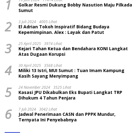
1
Golkar Resmi Dukung Bobby Nasution Maju Pilkada
Sumut
2
3 Juli 2024
4005 Lihat
El Adrian Tokoh Inspiratif Bidang Budaya
Kepemimpinan. Alex : Layak dan Patut
3
25 April 2025
3974 Lihat
Kejari Tahan Ketua dan Bendahara KONI Langkat
Atas Dugaan Korupsi
4
30 April 2025
3568 Lihat
Miliki 13 Istri, MUI Sumut : Tuan Imam Kampung
Kasih Sayang Menyimpang
5
24 November 2024
3525 Lihat
Kasasi JPU Dikabulkan Eks Bupati Langkat TRP
Dihukum 4 Tahun Penjara
6
7 Juli 2024
3042 Lihat
Jadwal Penerimaan CASN dan PPPK Mundur,
Ternyata Ini Penyebabnya