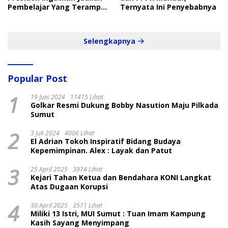
Pembelajar Yang Terampil
Ternyata Ini Penyebabnya
dan Cepat
Selengkapnya
Popular Post
1
19 Juni 2024
11415 Lihat
Golkar Resmi Dukung Bobby Nasution Maju Pilkada
Sumut
2
3 Juli 2024
4006 Lihat
El Adrian Tokoh Inspiratif Bidang Budaya
Kepemimpinan. Alex : Layak dan Patut
3
25 April 2025
3974 Lihat
Kejari Tahan Ketua dan Bendahara KONI Langkat
Atas Dugaan Korupsi
4
30 April 2025
3571 Lihat
Miliki 13 Istri, MUI Sumut : Tuan Imam Kampung
Kasih Sayang Menyimpang