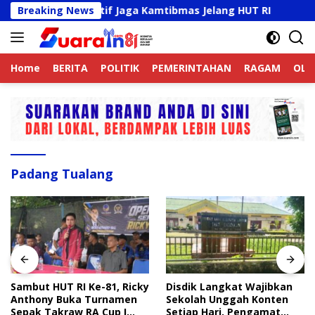
Langsung
 Online Aktif Jaga Kamtibmas Jelang HUT RI
Breaking News
Sambut H
ke
konten
Home
BERITA
POLITIK
PEMERINTAHAN
RAGAM
OLA
Padang Tualang
Sambut HUT RI Ke-81, Ricky
Disdik Langkat Wajibkan
Anthony Buka Turnamen
Sekolah Unggah Konten
Sepak Takraw RA Cup I
Setiap Hari, Pengamat