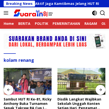
Langsung
Ojek Online Aktif Jaga Kamtibmas Jelang HUT RI
Breaking News
Samb
ke
konten
Home
BERITA
POLITIK
PEMERINTAHAN
RAGAM
OLA
kolam renang
Sambut HUT RI Ke-81, Ricky
Disdik Langkat Wajibkan
Anthony Buka Turnamen
Sekolah Unggah Konten
Sepak Takraw RA Cup I
Setiap Hari, Pengamat