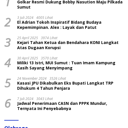
1
Golkar Resmi Dukung Bobby Nasution Maju Pilkada
Sumut
2
3 Juli 2024
4005 Lihat
El Adrian Tokoh Inspiratif Bidang Budaya
Kepemimpinan. Alex : Layak dan Patut
3
25 April 2025
3974 Lihat
Kejari Tahan Ketua dan Bendahara KONI Langkat
Atas Dugaan Korupsi
4
30 April 2025
3570 Lihat
Miliki 13 Istri, MUI Sumut : Tuan Imam Kampung
Kasih Sayang Menyimpang
5
24 November 2024
3526 Lihat
Kasasi JPU Dikabulkan Eks Bupati Langkat TRP
Dihukum 4 Tahun Penjara
6
7 Juli 2024
3043 Lihat
Jadwal Penerimaan CASN dan PPPK Mundur,
Ternyata Ini Penyebabnya