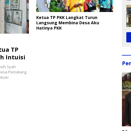
Ketua TP PKK Langkat Turun
Langsung Membina Desa Aku
Hatinya PKK
tua TP
 Intuisi
Pe
asih Syah
 Desa Pematang
tuisi