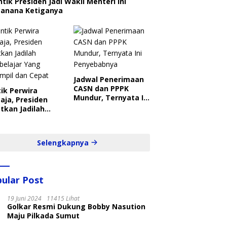
ntik Presiden Jadi Wakil Menteri Ini
canana Ketiganya
Jadwal Penerimaan
CASN dan PPPK
ik Perwira
Mundur, Ternyata Ini
aja, Presiden
Penyebabnya
tkan Jadilah
belajar Yang
ampil dan Cepat
Selengkapnya
ular Post
19 Juni 2024
11415 Lihat
Golkar Resmi Dukung Bobby Nasution
Maju Pilkada Sumut