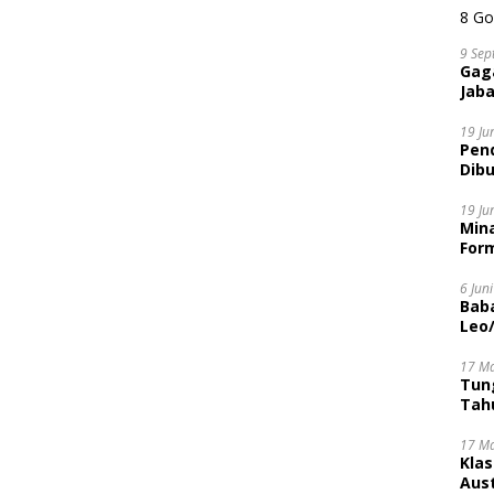
9 Sep
Gaga
Jaba
19 Ju
Pen
Dibu
Disi
19 Ju
Mina
Form
6 Jun
Bab
Leo
17 M
Tung
Tahu
17 M
Kla
Aust