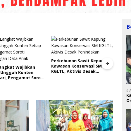
B
Perkebunan Sawit Kepung
Kawasan Konservasi SM
Langkat Wajibkan
Indri
KGLTL, Aktivis Desak
 Unggah Konten
Saya
Penindakan
ari, Pengamat Soroti
Gera
ungan Data Anak
Perl
6 
K
On
RI