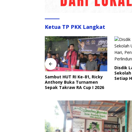
Ketua TP PKK Langkat
Disdik 
Sekolah
Sambut HUT RI Ke-81, Ricky
angkat Ajak
Setiap H
Anthony Buka Turnamen
Ojek Online Aktif
Perlind
Sepak Takraw RA Cup I 2026
bmas Jelang HUT