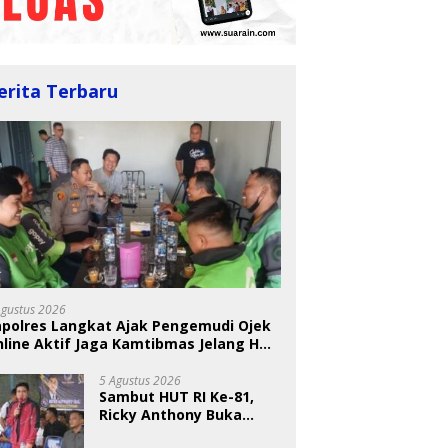
erita Terbaru
 Nugraheni: Festival
U
ng Anak Harus Jadi
T
BKSDA Segera Evaluasi
kan Berkelanjutan
S
Perkebunan Sawit di
indungan Anak
A
Kawasan Konservasi di
Agustus 2026
Langkat
apolres Langkat Ajak Pengemudi Ojek
line Aktif Jaga Kamtibmas Jelang HUT
5 Agustus 2026
Sambut HUT RI Ke-81,
Ricky Anthony Buka
Turnamen Sepak