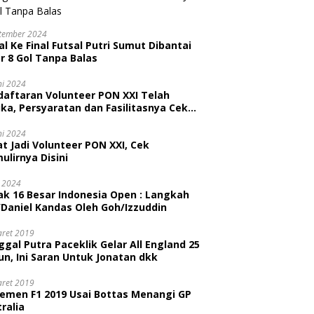
tember 2024
l Ke Final Futsal Putri Sumut Dibantai
r 8 Gol Tanpa Balas
ni 2024
daftaran Volunteer PON XXI Telah
ka, Persyaratan dan Fasilitasnya Cek
ni
ni 2024
t Jadi Volunteer PON XXI, Cek
ulirnya Disini
i 2024
ak 16 Besar Indonesia Open : Langkah
/Daniel Kandas Oleh Goh/Izzuddin
aret 2019
gal Putra Paceklik Gelar All England 25
n, Ini Saran Untuk Jonatan dkk
aret 2019
semen F1 2019 Usai Bottas Menangi GP
ralia