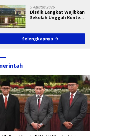
Takraw RA Cup I 2026
5 Agustus 2026
Disdik Langkat Wajibkan
Sekolah Unggah Konten
Setiap Hari, Pengamat
Soroti Perlindungan
Data Anak
Selengkapnya
merintah