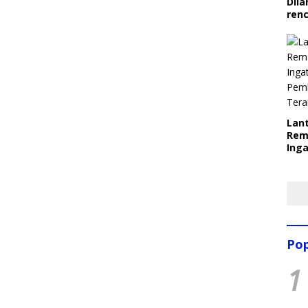
Dila
ren
Lant
Rem
Inga
Pem
Ter
Pop
1