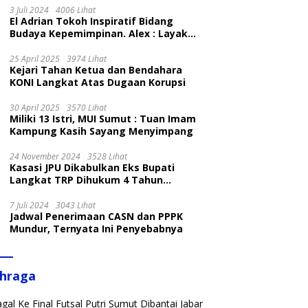
3 Juli 2024
4006 Lihat
El Adrian Tokoh Inspiratif Bidang
Budaya Kepemimpinan. Alex : Layak
dan Patut
25 April 2025
3974 Lihat
Kejari Tahan Ketua dan Bendahara
KONI Langkat Atas Dugaan Korupsi
30 April 2025
3570 Lihat
Miliki 13 Istri, MUI Sumut : Tuan Imam
Kampung Kasih Sayang Menyimpang
24 November 2024
3528 Lihat
Kasasi JPU Dikabulkan Eks Bupati
Langkat TRP Dihukum 4 Tahun
Penjara
7 Juli 2024
3043 Lihat
Jadwal Penerimaan CASN dan PPPK
Mundur, Ternyata Ini Penyebabnya
ahraga