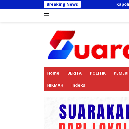
Langsung
Breaking News
Kapolres Langkat Aj
ke
konten
Home
BERITA
POLITIK
PEMER
HIKMAH
Indeks