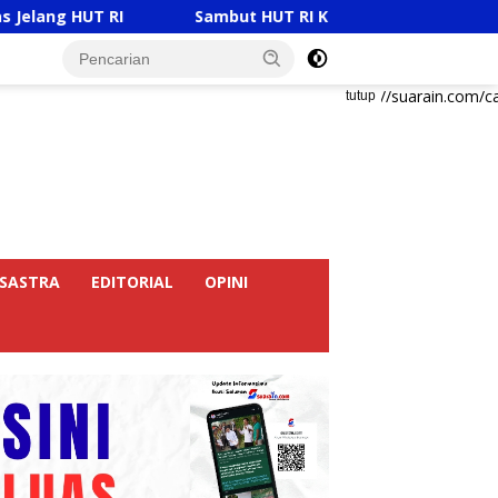
I
Sambut HUT RI Ke-81, Ricky Anthony Buka Turnamen
https://suarain.com/c
tutup
SASTRA
EDITORIAL
OPINI