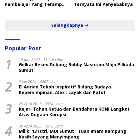
Pembelajar Yang Terampil
Ternyata Ini Penyebabnya
dan Cepat
Selengkapnya
Popular Post
1
19 Juni 2024
11416 Lihat
Golkar Resmi Dukung Bobby Nasution Maju Pilkada
Sumut
2
3 Juli 2024
4007 Lihat
El Adrian Tokoh Inspiratif Bidang Budaya
Kepemimpinan. Alex : Layak dan Patut
3
25 April 2025
3974 Lihat
Kejari Tahan Ketua dan Bendahara KONI Langkat
Atas Dugaan Korupsi
4
30 April 2025
3572 Lihat
Miliki 13 Istri, MUI Sumut : Tuan Imam Kampung
Kasih Sayang Menyimpang