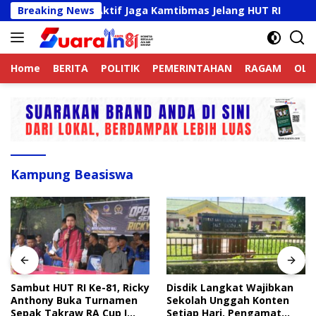
Langsung
ek Online Aktif Jaga Kamtibmas Jelang HUT RI
Breaking News
Sambut
ke
konten
Home
BERITA
POLITIK
PEMERINTAHAN
RAGAM
OLA
Kampung Beasiswa
Sambut HUT RI Ke-81, Ricky
Disdik Langkat Wajibkan
Anthony Buka Turnamen
Sekolah Unggah Konten
Sepak Takraw RA Cup I
Setiap Hari, Pengamat