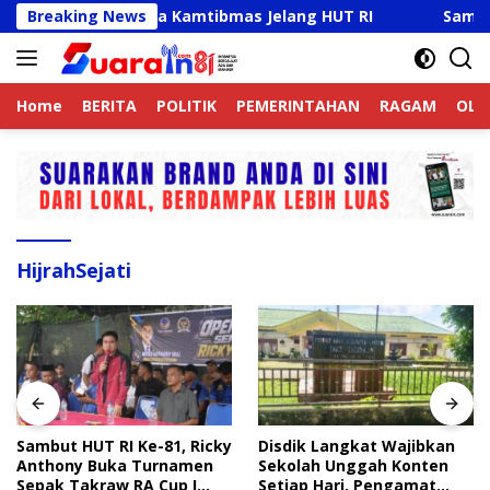
Langsung
ne Aktif Jaga Kamtibmas Jelang HUT RI
Breaking News
Sambut HUT RI
ke
konten
Home
BERITA
POLITIK
PEMERINTAHAN
RAGAM
OLA
HijrahSejati
Sambut HUT RI Ke-81, Ricky
Disdik Langkat Wajibkan
Anthony Buka Turnamen
Sekolah Unggah Konten
Sepak Takraw RA Cup I
Setiap Hari, Pengamat