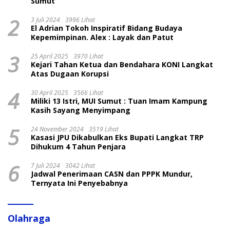
Sumut
2
3 Juli 2024
3996 Lihat
El Adrian Tokoh Inspiratif Bidang Budaya
Kepemimpinan. Alex : Layak dan Patut
3
25 April 2025
3970 Lihat
Kejari Tahan Ketua dan Bendahara KONI Langkat
Atas Dugaan Korupsi
4
30 April 2025
3566 Lihat
Miliki 13 Istri, MUI Sumut : Tuan Imam Kampung
Kasih Sayang Menyimpang
5
24 November 2024
3519 Lihat
Kasasi JPU Dikabulkan Eks Bupati Langkat TRP
Dihukum 4 Tahun Penjara
6
7 Juli 2024
3042 Lihat
Jadwal Penerimaan CASN dan PPPK Mundur,
Ternyata Ini Penyebabnya
Olahraga