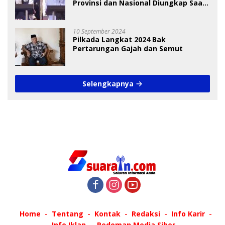
Provinsi dan Nasional Diungkap Saat
Debat Pilkada
10 September 2024
Pilkada Langkat 2024 Bak
Pertarungan Gajah dan Semut
Selengkapnya
Home
Tentang
Kontak
Redaksi
Info Karir
Info Iklan
Pedoman Media Siber