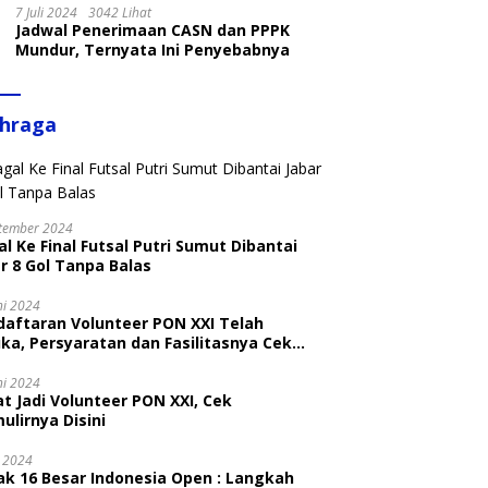
7 Juli 2024
3042 Lihat
Jadwal Penerimaan CASN dan PPPK
Mundur, Ternyata Ini Penyebabnya
ahraga
tember 2024
l Ke Final Futsal Putri Sumut Dibantai
r 8 Gol Tanpa Balas
ni 2024
daftaran Volunteer PON XXI Telah
ka, Persyaratan dan Fasilitasnya Cek
ni
ni 2024
t Jadi Volunteer PON XXI, Cek
ulirnya Disini
i 2024
ak 16 Besar Indonesia Open : Langkah