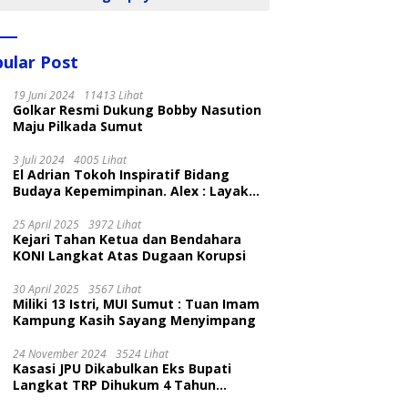
ular Post
19 Juni 2024
11413 Lihat
Golkar Resmi Dukung Bobby Nasution
Maju Pilkada Sumut
3 Juli 2024
4005 Lihat
El Adrian Tokoh Inspiratif Bidang
Budaya Kepemimpinan. Alex : Layak
dan Patut
25 April 2025
3972 Lihat
Kejari Tahan Ketua dan Bendahara
KONI Langkat Atas Dugaan Korupsi
30 April 2025
3567 Lihat
Miliki 13 Istri, MUI Sumut : Tuan Imam
Kampung Kasih Sayang Menyimpang
24 November 2024
3524 Lihat
Kasasi JPU Dikabulkan Eks Bupati
Langkat TRP Dihukum 4 Tahun
Penjara