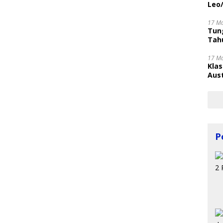
Leo
17 M
Tung
Tahu
17 M
Kla
Aust
P