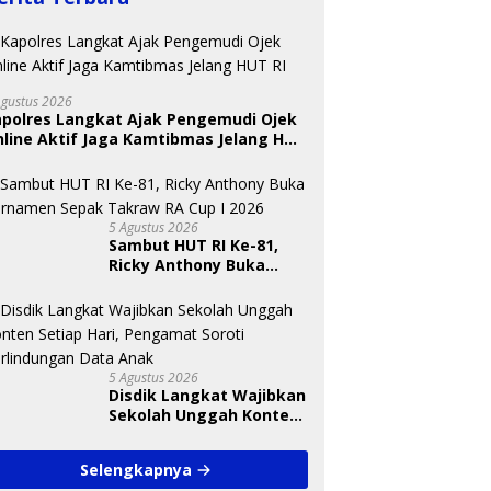
Agustus 2026
apolres Langkat Ajak Pengemudi Ojek
line Aktif Jaga Kamtibmas Jelang HUT
 Nugraheni: Festival
BKSDA Segera Evaluasi
U
ng Anak Harus Jadi
Perkebunan Sawit di
T
kan Berkelanjutan
Kawasan Konservasi di
S
5 Agustus 2026
indungan Anak
Langkat
A
Sambut HUT RI Ke-81,
Ricky Anthony Buka
Turnamen Sepak
Takraw RA Cup I 2026
5 Agustus 2026
Disdik Langkat Wajibkan
Sekolah Unggah Konten
Setiap Hari, Pengamat
Soroti Perlindungan
Selengkapnya
Data Anak