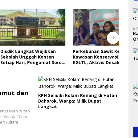
6 
K
On
RI
Langkat Wajibkan
Perkebunan Sawit Kepung
Indri
 Unggah Konten
Kawasan Konservasi SM
Saya
ari, Pengamat Soroti
KGLTL, Aktivis Desak
Gera
ungan Data Anak
Penindakan
Perl
Sumut dan
KPH Selidiki Kolam Renang di Hutan
Bahorok, Warga: Milik Bupati
Langkat
 perusakan hutan
. Kepala Dinas
ut Yuliani