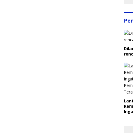
Pe
Dila
ren
Lant
Rem
Inga
Pem
Ter