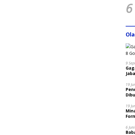
6
Ol
9 Sep
Gaga
Jaba
19 Ju
Pen
Dibu
Disi
19 Ju
Mina
Form
6 Jun
Bab