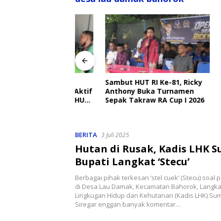
angkat Ajak
Sambut HUT RI Ke-81, Ricky
Disdik 
Ojek Online Aktif
Anthony Buka Turnamen
Sekolah
bmas Jelang HUT
Sepak Takraw RA Cup I 2026
Setiap H
Perlind
BERITA
3 Juli 2025
Hutan di Rusak, Kadis LHK 
Bupati Langkat ‘Stecu’
Berbagai pihak terkesan ‘stel cuek’ (Stecu) soal
di Desa Lau Damak, Kecamatan Bahorok, Langkat
Lingkugan Hidup dan Kehutanan (Kadis LHK) Sum
Siregar enggan banyak komentar…