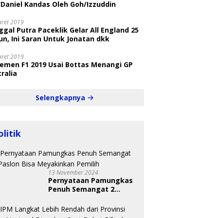
/Daniel Kandas Oleh Goh/Izzuddin
aret 2019
gal Putra Paceklik Gelar All England 25
n, Ini Saran Untuk Jonatan dkk
aret 2019
semen F1 2019 Usai Bottas Menangi GP
ralia
Selengkapnya
olitik
13 November 2024
Pernyataan Pamungkas
Penuh Semangat 2
Paslon Bisa Meyakinkan
Pemilih