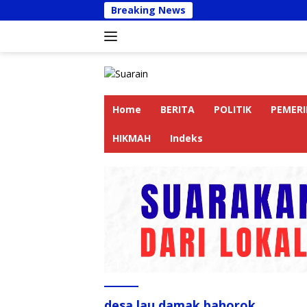
Langsung
Breaking News
Kapol
ke
konten
Home
BERITA
POLITIK
PEMER
HIKMAH
Indeks
desa lau damak bahorok