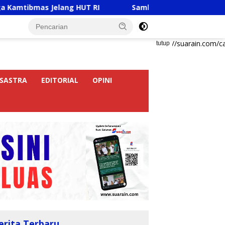
s Jelang HUT RI
Sambut HUT RI Ke-81, Ricky Anthony 
https://suarain.com/c
tutup
SASTRA
EDITORIAL
OPINI
erita Terbaru