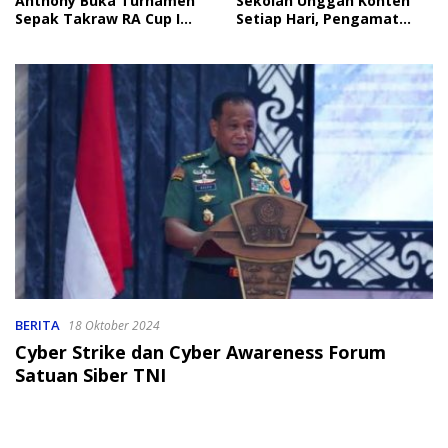
Anthony Buka Turnamen
Sekolah Unggah Konten
Sepak Takraw RA Cup I
Setiap Hari, Pengamat
2026
Soroti Perlindungan Data
Anak
BERITA
18 Oktober 2024
Cyber Strike dan Cyber Awareness Forum
Satuan Siber TNI