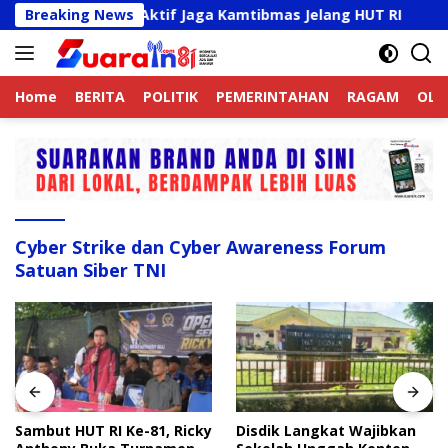
Langsung
ek Online Aktif Jaga Kamtibmas Jelang HUT RI
Breaking News
Sambu
ke
konten
Home
BERITA
POLITIK
PEMERINTAHAN
RAGAM
OLA
Cyber Strike dan Cyber Awareness Forum
Satuan Siber TNI
Sambut HUT RI Ke-81, Ricky
Disdik Langkat Wajibkan