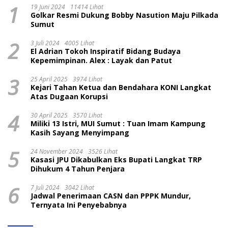
1
19 Juni 2024
11414 Lihat
Golkar Resmi Dukung Bobby Nasution Maju Pilkada
Sumut
2
3 Juli 2024
4005 Lihat
El Adrian Tokoh Inspiratif Bidang Budaya
Kepemimpinan. Alex : Layak dan Patut
3
25 April 2025
3974 Lihat
Kejari Tahan Ketua dan Bendahara KONI Langkat
Atas Dugaan Korupsi
4
30 April 2025
3570 Lihat
Miliki 13 Istri, MUI Sumut : Tuan Imam Kampung
Kasih Sayang Menyimpang
5
24 November 2024
3526 Lihat
Kasasi JPU Dikabulkan Eks Bupati Langkat TRP
Dihukum 4 Tahun Penjara
6
7 Juli 2024
3042 Lihat
Jadwal Penerimaan CASN dan PPPK Mundur,
Ternyata Ini Penyebabnya