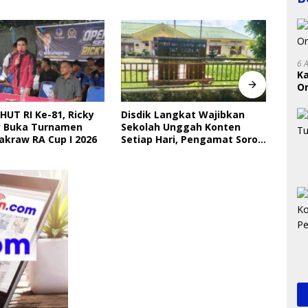
6 
K
On
RI
Langkat Wajibkan
Perkebunan Sawit Kepung
Indri
 Unggah Konten
Kawasan Konservasi SM
Saya
ari, Pengamat Soroti
KGLTL, Aktivis Desak
Gera
ungan Data Anak
Penindakan
Perl