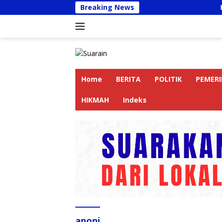
Langsung
Breaking News
Kapolres Lan
ke
konten
Home
BERITA
POLITIK
PEMER
HIKMAH
Indeks
aponi