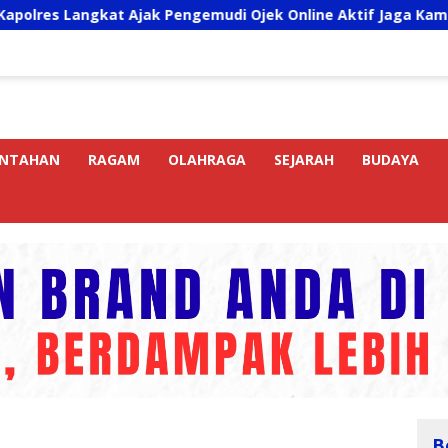
gkat Ajak Pengemudi Ojek Online Aktif Jaga Kamtibmas Jelan
INTAHAN
RAGAM
OLAHRAGA
SEJARAH
BUDAYA
B