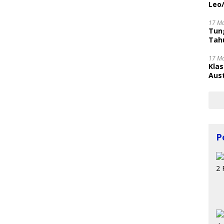
Leo
17 M
Tung
Tahu
17 M
Kla
Aust
P