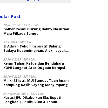
ular Post
19 Juni 2024
11416 Lihat
Golkar Resmi Dukung Bobby Nasution
Maju Pilkada Sumut
3 Juli 2024
4006 Lihat
El Adrian Tokoh Inspiratif Bidang
Budaya Kepemimpinan. Alex : Layak
dan Patut
25 April 2025
3974 Lihat
Kejari Tahan Ketua dan Bendahara
KONI Langkat Atas Dugaan Korupsi
30 April 2025
3571 Lihat
Miliki 13 Istri, MUI Sumut : Tuan Imam
Kampung Kasih Sayang Menyimpang
24 November 2024
3529 Lihat
Kasasi JPU Dikabulkan Eks Bupati
Langkat TRP Dihukum 4 Tahun
Penjara