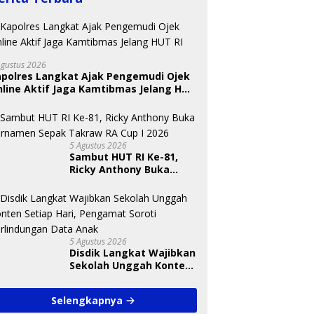
Agustus 2026
apolres Langkat Ajak Pengemudi Ojek
line Aktif Jaga Kamtibmas Jelang HUT
 Nugraheni: Festival
BKSDA Segera Evaluasi
U
ng Anak Harus Jadi
Perkebunan Sawit di
T
kan Berkelanjutan
Kawasan Konservasi di
S
5 Agustus 2026
indungan Anak
Langkat
A
Sambut HUT RI Ke-81,
Ricky Anthony Buka
Turnamen Sepak
Takraw RA Cup I 2026
5 Agustus 2026
Disdik Langkat Wajibkan
Sekolah Unggah Konten
Setiap Hari, Pengamat
Soroti Perlindungan
Selengkapnya
Data Anak