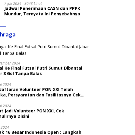
7 Juli 2024
3043 Lihat
Jadwal Penerimaan CASN dan PPPK
Mundur, Ternyata Ini Penyebabnya
ahraga
tember 2024
l Ke Final Futsal Putri Sumut Dibantai
r 8 Gol Tanpa Balas
ni 2024
daftaran Volunteer PON XXI Telah
ka, Persyaratan dan Fasilitasnya Cek
ni
ni 2024
t Jadi Volunteer PON XXI, Cek
ulirnya Disini
i 2024
ak 16 Besar Indonesia Open : Langkah