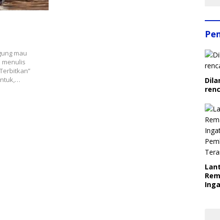
Pe
ngung mau
a menulis
Terbitkan”
entuk,…
Dila
ren
Lant
Rem
Inga
Pem
Ter