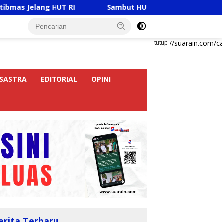
g HUT RI
Sambut HUT RI Ke-81, Ricky Anthony Buka T
https://suarain.com/c
tutup
SASTRA
EDITORIAL
OPINI
erita Terbaru