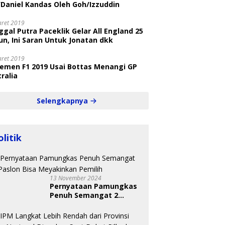
/Daniel Kandas Oleh Goh/Izzuddin
aret 2019
gal Putra Paceklik Gelar All England 25
n, Ini Saran Untuk Jonatan dkk
aret 2019
semen F1 2019 Usai Bottas Menangi GP
ralia
Selengkapnya
olitik
13 November 2024
Pernyataan Pamungkas
Penuh Semangat 2
Paslon Bisa Meyakinkan
Pemilih