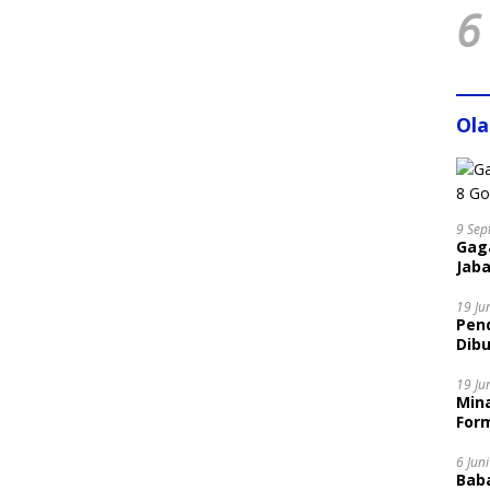
6
Ol
9 Sep
Gaga
Jaba
19 Ju
Pen
Dibu
Disi
19 Ju
Mina
Form
6 Jun
Bab