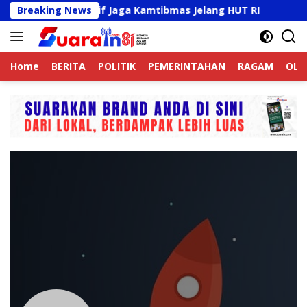
Langsung
Ojek Online Aktif Jaga Kamtibmas Jelang HUT RI
Breaking News
Sam
ke
konten
Home
BERITA
POLITIK
PEMERINTAHAN
RAGAM
OLA